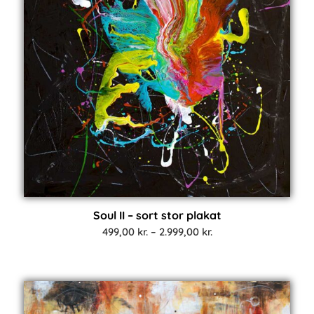
Soul II – sort stor plakat
Prisinterval:
499,00
kr.
–
2.999,00
kr.
499,00 kr.
til
2.999,00 kr.