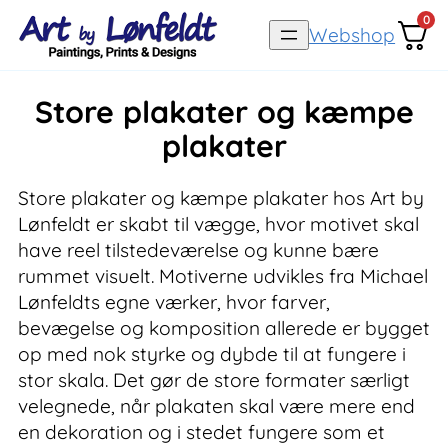
Spring
0
Webshop
til
indhold
Store plakater og kæmpe
plakater
Store plakater og kæmpe plakater hos Art by
Lønfeldt er skabt til vægge, hvor motivet skal
have reel tilstedeværelse og kunne bære
rummet visuelt. Motiverne udvikles fra Michael
Lønfeldts egne værker, hvor farver,
bevægelse og komposition allerede er bygget
op med nok styrke og dybde til at fungere i
stor skala. Det gør de store formater særligt
velegnede, når plakaten skal være mere end
en dekoration og i stedet fungere som et