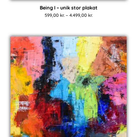
Being I – unik stor plakat
Prisinterval:
599,00
kr.
–
4.499,00
kr.
599,00 kr.
til
4.499,00 kr.