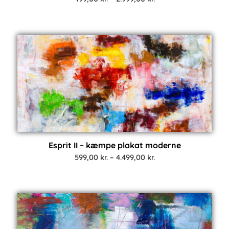
499,00 kr.
til
2.999,00 kr.
Esprit II – kæmpe plakat moderne
Prisinterval:
599,00
kr.
–
4.499,00
kr.
599,00 kr.
til
4.499,00 kr.