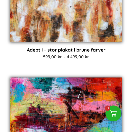
Adept I – stor plakat i brune farver
Prisinterval:
599,00
kr.
–
4.499,00
kr.
599,00 kr.
til
4.499,00 kr.
0