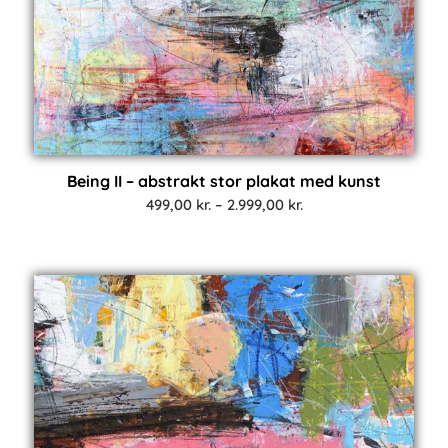
Being II – abstrakt stor plakat med kunst
Prisinterval:
499,00
kr.
–
2.999,00
kr.
499,00 kr.
til
2.999,00 kr.