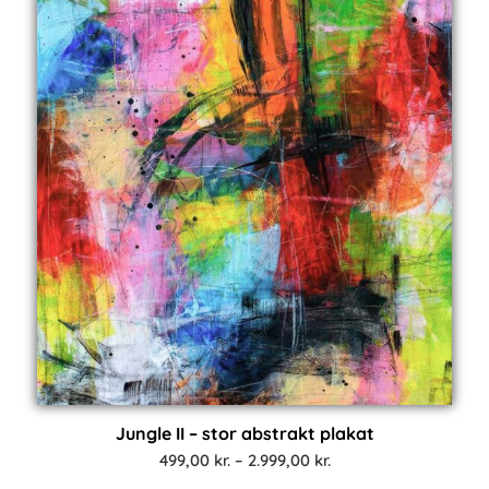
Jungle II – stor abstrakt plakat
Prisinterval:
499,00
kr.
–
2.999,00
kr.
499,00 kr.