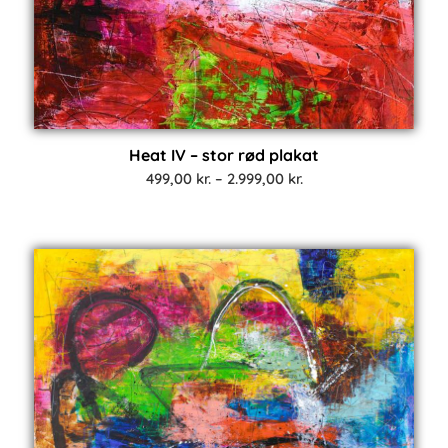
Heat IV – stor rød plakat
Prisinterval:
499,00
kr.
–
2.999,00
kr.
499,00 kr.
til
2.999,00 kr.