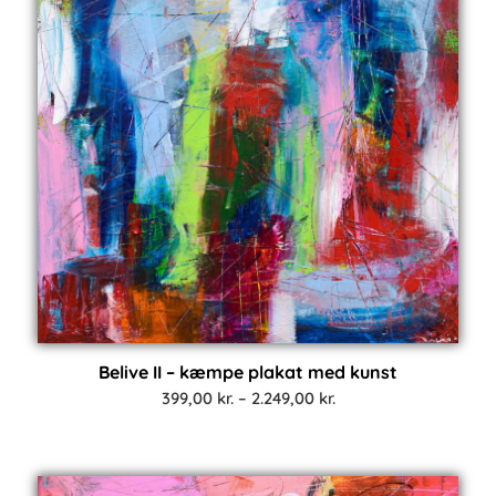
Belive II – kæmpe plakat med kunst
Prisinterval:
399,00
kr.
–
2.249,00
kr.
399,00 kr.
til
2.249,00 kr.