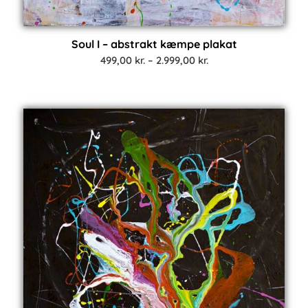
Soul I – abstrakt kæmpe plakat
Prisinterval:
499,00
kr.
–
2.999,00
kr.
499,00 kr.
til
2.999,00 kr.