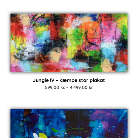
til
2.999,00 kr.
Jungle IV – kæmpe stor plakat
Prisinterval:
599,00
kr.
–
4.499,00
kr.
599,00 kr.
til
4.499,00 kr.