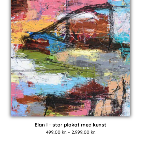
Elan I – stor plakat med kunst
Prisinterval:
499,00
kr.
–
2.999,00
kr.
499,00 kr.