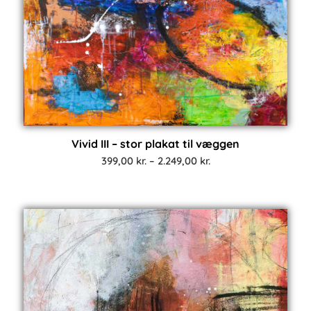
Vivid III – stor plakat til væggen
Prisinterval:
399,00
kr.
–
2.249,00
kr.
399,00 kr.
til
2.249,00 kr.