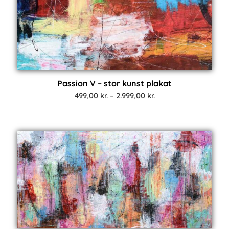
Passion V – stor kunst plakat
Prisinterval:
499,00
kr.
–
2.999,00
kr.
499,00 kr.
til
2.999,00 kr.