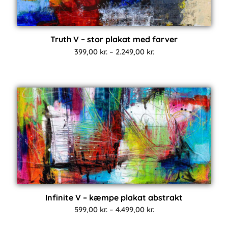
Truth V – stor plakat med farver
Prisinterval:
399,00
kr.
–
2.249,00
kr.
399,00 kr.
til
2.249,00 kr.
Infinite V – kæmpe plakat abstrakt
Prisinterval:
599,00
kr.
–
4.499,00
kr.
599,00 kr.