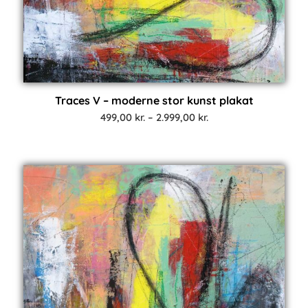
Traces V – moderne stor kunst plakat
Prisinterval:
499,00
kr.
–
2.999,00
kr.
499,00 kr.
til
2.999,00 kr.