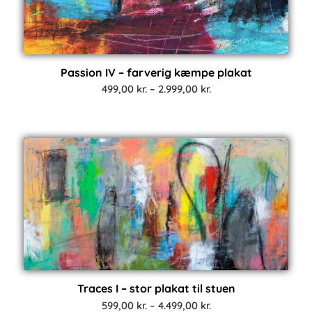
Passion IV – farverig kæmpe plakat
Prisinterval:
499,00
kr.
–
2.999,00
kr.
499,00 kr.
til
2.999,00 kr.
Traces I – stor plakat til stuen
Prisinterval:
599,00
kr.
–
4.499,00
kr.