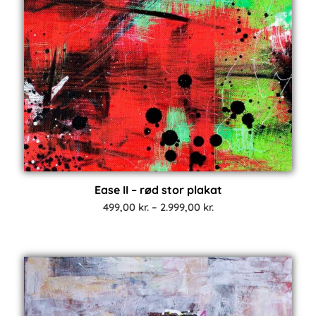
Ease II – rød stor plakat
Prisinterval:
499,00
kr.
–
2.999,00
kr.
499,00 kr.
til
2.999,00 kr.