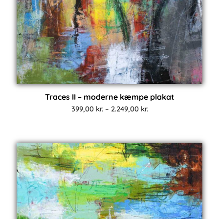
Traces II – moderne kæmpe plakat
Prisinterval:
399,00
kr.
–
2.249,00
kr.
399,00 kr.
til
2.249,00 kr.