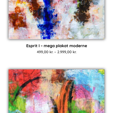
Esprit I – mega plakat moderne
Prisinterval:
499,00
kr.
–
2.999,00
kr.
499,00 kr.
til
2.999,00 kr.