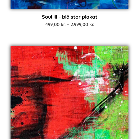
Soul III – blå stor plakat
Prisinterval:
499,00
kr.
–
2.999,00
kr.
499,00 kr.
til
2.999,00 kr.