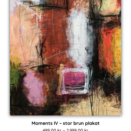
Moments IV – stor brun plakat
Prisinterval:
499,00
kr.
–
2.999,00
kr.