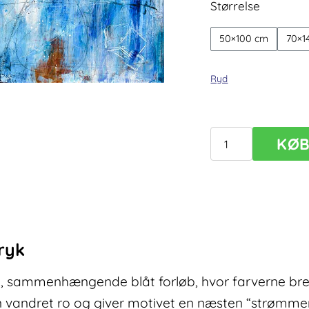
Størrelse
50×100 cm
70×1
Ryd
KØ
Tides
I
–
stor
plakat
i
ryk
blå
farver
t, sammenhængende blåt forløb, hvor farverne bred
antal
vandret ro og giver motivet en næsten “strømmen