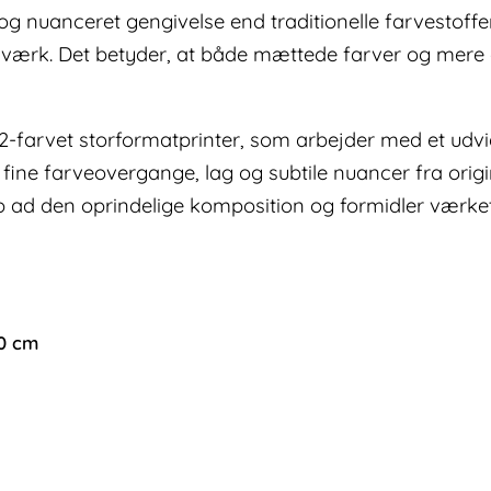
g nuanceret gengivelse end traditionelle farvestoffe
le værk. Det betyder, at både mættede farver og m
12-farvet storformatprinter, som arbejder med et udv
 fine farveovergange, lag og subtile nuancer fra ori
t op ad den oprindelige komposition og formidler værk
00 cm