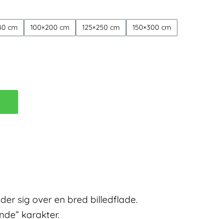
4.499,00 kr.
40 cm
100×200 cm
125×250 cm
150×300 cm
B
er sig over en bred billedflade.
de” karakter.