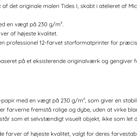
 af det originale maleri Tides I, skabt i atelieret af Mi
ed en vægt på 230 g/m².
er af højeste kvalitet.
en professionel 12-farvet storformatprinter for præci
er baseret på et eksisterende originalværk og gengiver
-papir med en vægt på 230 g/m², som giver en stabil 
r farverne fremstå rolige og dybe, uden at virke blank
mstår som et selvstændigt visuelt objekt, ikke som let 
arver af højeste kvalitet, valgt for deres farvestabil