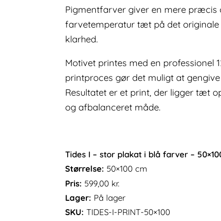
Pigmentfarver giver en mere præcis o
farvetemperatur tæt på det origina
klarhed.
Motivet printes med en professionel 
printproces gør det muligt at gengive
Resultatet er et print, der ligger tæ
og afbalanceret måde.
Tides I – stor plakat i blå farver – 50×1
Størrelse:
50×100 cm
Pris:
599,00
kr.
Lager:
På lager
SKU:
TIDES-I-PRINT-50×100