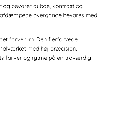
r og bevarer dybde, kontrast og
ere afdæmpede overgange bevares med
idet farverum. Den flerfarvede
ginalværket med høj præcision.
ets farver og rytme på en troværdig