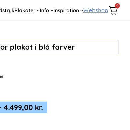
0
Webshop
dstryk
Plakater
Info
Inspiration
tor plakat i blå farver
ge
Prisinterval:
–
4.499,00
kr.
599,00 kr.
til