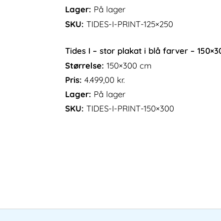
Lager:
På lager
SKU:
TIDES-I-PRINT-125×250
Tides I – stor plakat i blå farver – 150×
Størrelse:
150×300 cm
Pris:
4.499,00
kr.
Lager:
På lager
SKU:
TIDES-I-PRINT-150×300