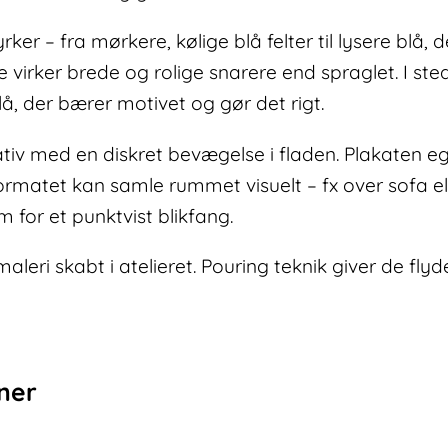
ker – fra mørkere, kølige blå felter til lysere blå, 
 virker brede og rolige snarere end spraglet. I st
å, der bærer motivet og gør det rigt.
ativ med en diskret bevægelse i fladen. Plakaten egn
rmatet kan samle rummet visuelt – fx over sofa ell
m for et punktvist blikfang.
maleri skabt i atelieret. Pouring teknik giver de f
oner