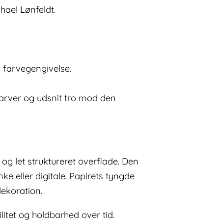
chael Lønfeldt.
s farvegengivelse.
 farver og udsnit tro mod den
og let struktureret overflade. Den
e eller digitale. Papirets tyngde
dekoration.
itet og holdbarhed over tid.