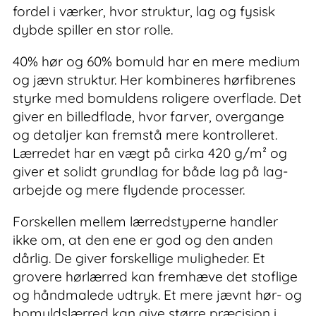
fordel i værker, hvor struktur, lag og fysisk
dybde spiller en stor rolle.
40% hør og 60% bomuld har en mere medium
og jævn struktur. Her kombineres hørfibrenes
styrke med bomuldens roligere overflade. Det
giver en billedflade, hvor farver, overgange
og detaljer kan fremstå mere kontrolleret.
Lærredet har en vægt på cirka 420 g/m² og
giver et solidt grundlag for både lag på lag-
arbejde og mere flydende processer.
Forskellen mellem lærredstyperne handler
ikke om, at den ene er god og den anden
dårlig. De giver forskellige muligheder. Et
grovere hørlærred kan fremhæve det stoflige
og håndmalede udtryk. Et mere jævnt hør- og
bomuldslærred kan give større præcision i