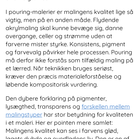
I pouring-malerier er malingens kvalitet lige så
vigtig, men på en anden måde. Flydende
akrylmaling skal kunne bevæge sig, danne
overgange, celler og strømme uden at
farverne mister styrke. Konsistens, pigment
og farvevalg påvirker hele processen. Pouring
må derfor ikke forstås som tilfældig maling på
et lærred. Når teknikken bruges seriøst,
kræver den præcis materialeforståelse og
løbende kompositorisk vurdering.
Den dybere forklaring på pigmenter,
lysægthed, transparens og
forskellen mellem
malingstyper
har stor betydning for kvaliteten
i et maleri. Her er pointen mere samlet:
Malingens kvalitet kan ses i farvens glød,
lagets dybde og overfladens liv. Den er en af