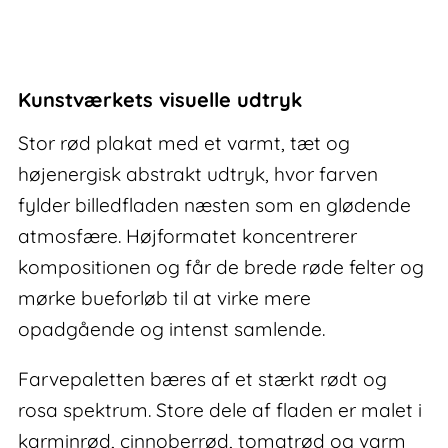
–
stor
rød
plakat
Kunstværkets visuelle udtryk
antal
Stor rød plakat med et varmt, tæt og
højenergisk abstrakt udtryk, hvor farven
fylder billedfladen næsten som en glødende
atmosfære. Højformatet koncentrerer
kompositionen og får de brede røde felter og
mørke bueforløb til at virke mere
opadgående og intenst samlende.
Farvepaletten bæres af et stærkt rødt og
rosa spektrum. Store dele af fladen er malet i
karminrød, cinnoberrød, tomatrød og varm