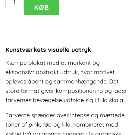
Awaken
KØB
IV
–
kæmpe
plakat
antal
Kunstværkets visuelle udtryk
Kæmpe plakat med et markant og
ekspansivt abstrakt udtryk, hvor motivet
opleves åbent og sammenhængende. Det
store format giver kompositionen ro og lader
farvernes bevægelse udfolde sig i fuld skala.
Farverne spænder over intense og mættede
toner af pink, rød og lilla, kombineret med
kølige blå og grønne nuancer. De organiske