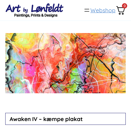
Spring
0
Webshop
til
indhold
Awaken IV – kæmpe plakat