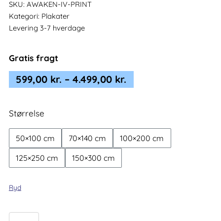
SKU:
AWAKEN-IV-PRINT
Kategori:
Plakater
Levering 3-7 hverdage
Gratis fragt
Prisinterval:
599,00
kr.
–
4.499,00
kr.
599,00 kr.
til
Størrelse
4.499,00 kr.
50×100 cm
70×140 cm
100×200 cm
125×250 cm
150×300 cm
Ryd