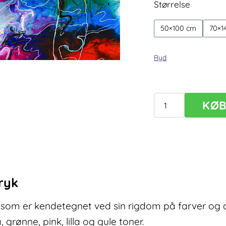
Størrelse
50×100 cm
70×1
Ryd
KØ
Farverig
stor
plakat
Colorize
III
antal
ryk
er som er kendetegnet ved sin rigdom på farver og 
, grønne, pink, lilla og gule toner.