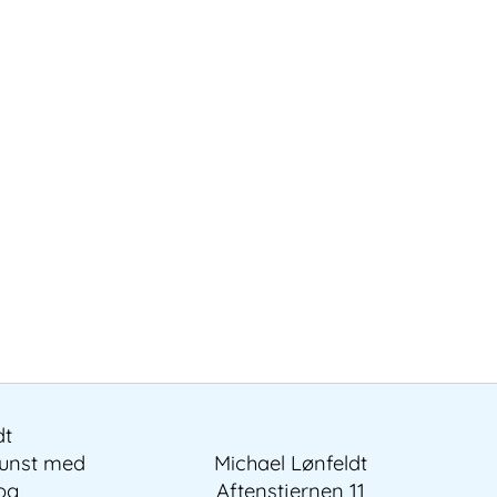
dt
kunst med
Michael Lønfeldt
 og
Aftenstjernen 11