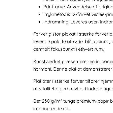
Printfarve: Anvendelse af origin
Trykmetode: 12-farvet Giclée-prin
Indramning: Leveres uden indra
Farverig stor plakat i stærke farver 
levende palette af røde, blå, grønne, p
centralt fokuspunkt i ethvert rum.
Kunstværket præsenterer en imponer
harmoni. Denne plakat demonstrerer k
Plakater i stærke farver tilfører hjem
af vitalitet og kreativitet i indretninge
Det 230 g/m² tunge premium-papir bid
imponerende ud.