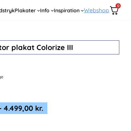
0
Webshop
dstryk
Plakater
Info
Inspiration
or plakat Colorize III
ge
Prisinterval:
–
4.499,00
kr.
599,00 kr.
til