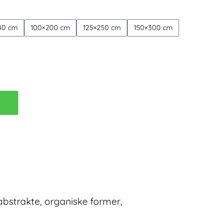
4.499,00 kr.
40 cm
100×200 cm
125×250 cm
150×300 cm
B
abstrakte, organiske former,