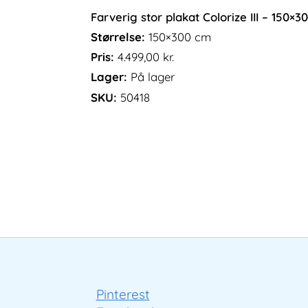
Farverig stor plakat Colorize III – 150×
Størrelse:
150×300 cm
Pris:
4.499,00
kr.
Lager:
På lager
SKU:
50418
Pinterest