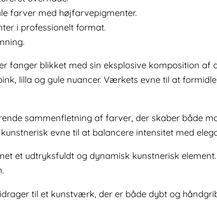
ale farver med højfarvepigmenter.
ter i professionelt format.
mning.
der fanger blikket med sin eksplosive komposition af 
ink, lilla og gule nuancer. Værkets evne til at formidl
ende sammenfletning af farver, der skaber både ma
unstnerisk evne til at balancere intensitet med eleg
met et udtryksfuldt og dynamisk kunstnerisk element. De
n.
rager til et kunstværk, der er både dybt og håndgrib