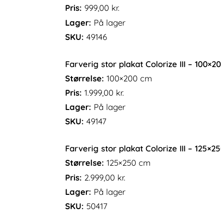
Pris:
999,00
kr.
Lager:
På lager
SKU:
49146
Farverig stor plakat Colorize III – 100×
Størrelse:
100×200 cm
Pris:
1.999,00
kr.
Lager:
På lager
SKU:
49147
Farverig stor plakat Colorize III – 125×2
Størrelse:
125×250 cm
Pris:
2.999,00
kr.
Lager:
På lager
SKU:
50417