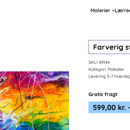
Malerier
Lærre
Farverig st
SKU:
49144
Kategori:
Plakater
Levering 3-7 hverda
Gratis fragt
599,00
kr.