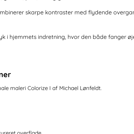
inerer skarpe kontraster med flydende overgange, 
udtryk i hjemmets indretning, hvor den både fanger 
oner
ale maleri Colorize I af Michael Lønfeldt.
ureret overflade.