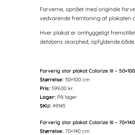
Farverne, opnået med originale farver
vedvarende fremtoning af plakaten ov
Hver plakat er omhyggeligt fremstille
detaljens skarphed, opfyldende både 
Farverig stor plakat Colorize III – 50×10
Størrelse:
50×100 cm
Pris:
599,00
kr.
Lager:
På lager
SKU:
49145
Farverig stor plakat Colorize III – 70×14
Størrelse:
70×140 cm