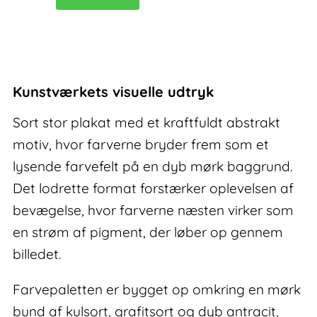
II
–
sort
stor
plakat
Kunstværkets visuelle udtryk
antal
Sort stor plakat med et kraftfuldt abstrakt
motiv, hvor farverne bryder frem som et
lysende farvefelt på en dyb mørk baggrund.
Det lodrette format forstærker oplevelsen af
bevægelse, hvor farverne næsten virker som
en strøm af pigment, der løber op gennem
billedet.
Farvepaletten er bygget op omkring en mørk
bund af kulsort, grafitsort og dyb antracit,