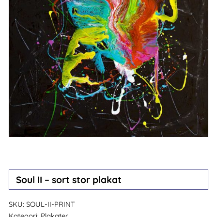
Soul II – sort stor plakat
SKU:
SOUL-II-PRINT
Kategori:
Plakater