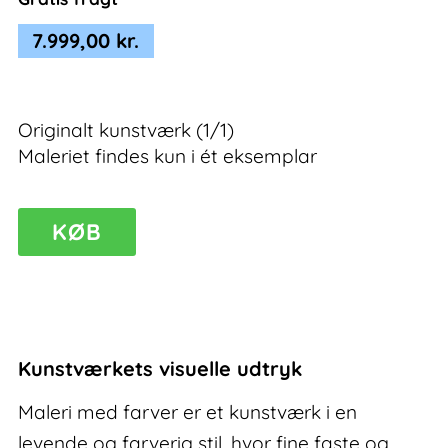
7.999,00
kr.
Originalt kunstværk (1/1)
Maleriet findes kun i ét eksemplar
Truth
KØB
II
–
maleri
med
farver
Kunstværkets visuelle udtryk
antal
Maleri med farver er et kunstværk i en
levende og farverig stil, hvor fine faste og