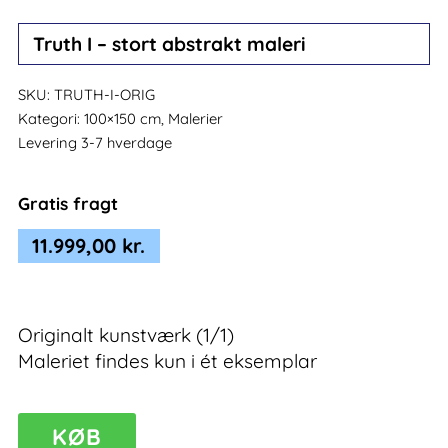
Truth I – stort abstrakt maleri
SKU:
TRUTH-I-ORIG
Kategori:
100×150 cm, Malerier
Levering 3-7 hverdage
Gratis fragt
11.999,00
kr.
Originalt kunstværk (1/1)
Maleriet findes kun i ét eksemplar
Truth
KØB