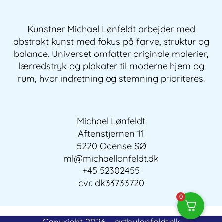
Kunstner Michael Lønfeldt arbejder med
abstrakt kunst med fokus på farve, struktur og
balance. Universet omfatter originale malerier,
lærredstryk og plakater til moderne hjem og
rum, hvor indretning og stemning prioriteres.
Michael Lønfeldt
Aftenstjernen 11
5220 Odense SØ
ml@michaellonfeldt.dk
+45 52302455
cvr. dk33733720
0
Copyright 2026 – artbylonfeldt.dk