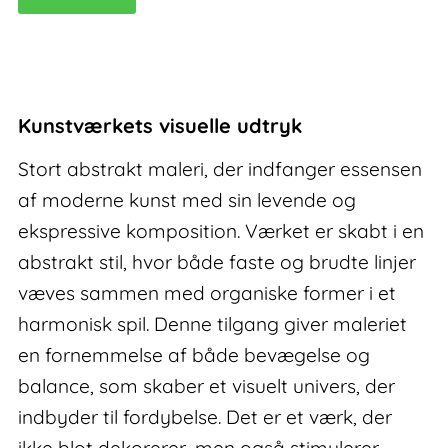
I
–
stort
abstrakt
maleri
Kunstværkets visuelle udtryk
antal
Stort abstrakt maleri, der indfanger essensen
af moderne kunst med sin levende og
ekspressive komposition. Værket er skabt i en
abstrakt stil, hvor både faste og brudte linjer
væves sammen med organiske former i et
harmonisk spil. Denne tilgang giver maleriet
en fornemmelse af både bevægelse og
balance, som skaber et visuelt univers, der
indbyder til fordybelse. Det er et værk, der
ikke blot dekorerer, men også stimulerer