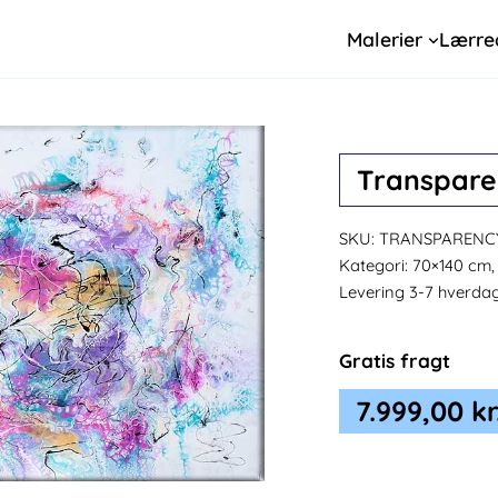
Malerier
Lærre
Transparen
SKU:
TRANSPARENCY-
Kategori:
70×140 cm, 
Levering 3-7 hverda
Gratis fragt
7.999,00
kr