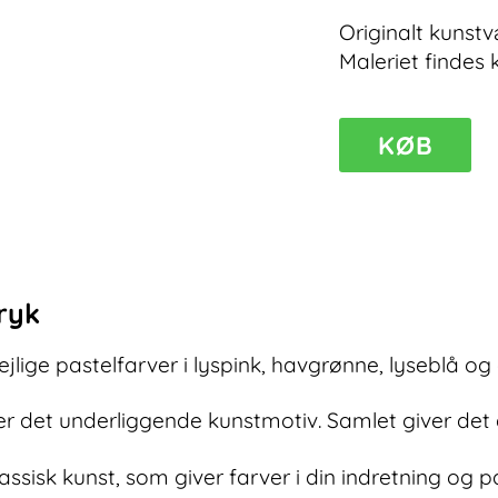
Originalt kunstv
Maleriet findes 
KØB
Transparency
III
–
akrylmaleri
moderne
antal
ryk
jlige pastelfarver i lyspink, havgrønne, lyseblå og
r det underliggende kunstmotiv. Samlet giver det e
lassisk kunst, som giver farver i din indretning og 