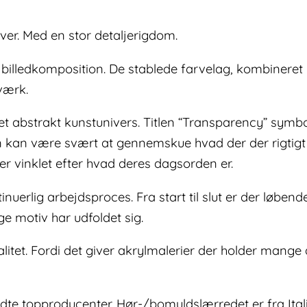
rver. Med en stor detaljerigdom.
illedkomposition. De stablede farvelag, kombineret me
værk.
t abstrakt kunstunivers. Titlen “Transparency” symbol
n være svært at gennemskue hvad der der rigtigt og 
r vinklet efter hvad deres dagsorden er.
uerlig arbejdsproces. Fra start til slut er der løbend
ge motiv har udfoldet sig.
alitet. Fordi det giver akrylmalerier der holder mang
dte topproducenter. Hør-/bomuldslærredet er fra Ita