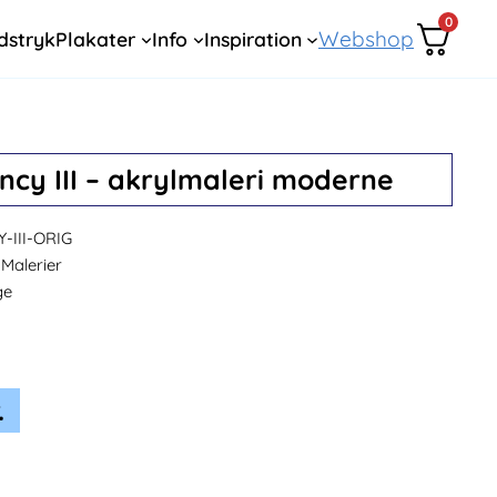
0
Webshop
dstryk
Plakater
Info
Inspiration
cy III – akrylmaleri moderne
III-ORIG
Malerier
ge
.