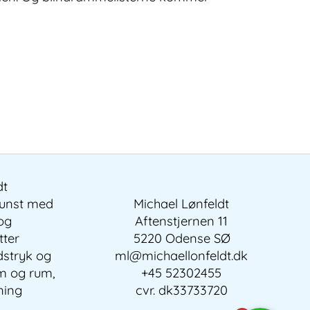
dt
kunst med
Michael Lønfeldt
 og
Aftenstjernen 11
tter
5220 Odense SØ
dstryk og
ml@michaellonfeldt.dk
em og rum,
+45 52302455
ning
cvr. dk33733720