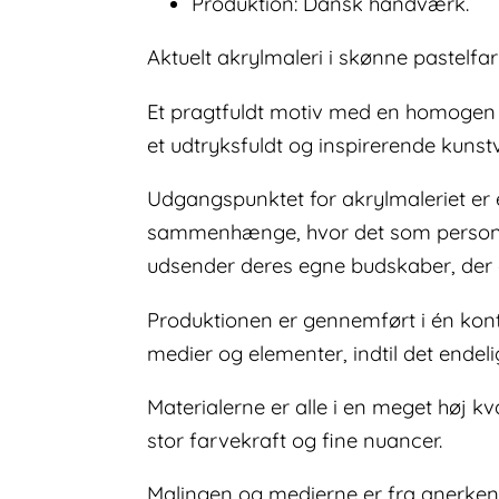
Produktion: Dansk håndværk.
Aktuelt akrylmaleri i skønne pastelfa
Et pragtfuldt motiv med en homogen b
et udtryksfuldt og inspirerende kunst
Udgangspunktet for akrylmaleriet er e
sammenhænge, hvor det som person ka
udsender deres egne budskaber, der e
Produktionen er gennemført i én kontin
medier og elementer, indtil det endeli
Materialerne er alle i en meget høj kv
stor farvekraft og fine nuancer.
Malingen og medierne er fra anerken