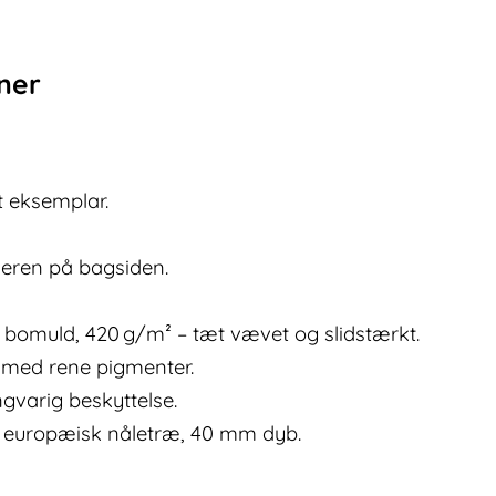
oner
ét eksemplar.
neren på bagsiden.
 bomuld, 420 g/m² – tæt vævet og slidstærkt.
g med rene pigmenter.
ngvarig beskyttelse.
europæisk nåletræ, 40 mm dyb.