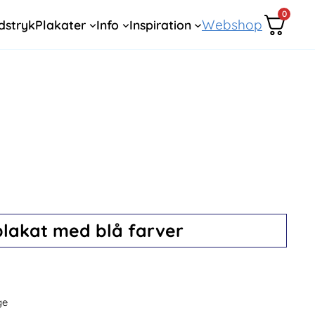
0
Webshop
dstryk
Plakater
Info
Inspiration
plakat med blå farver
ge