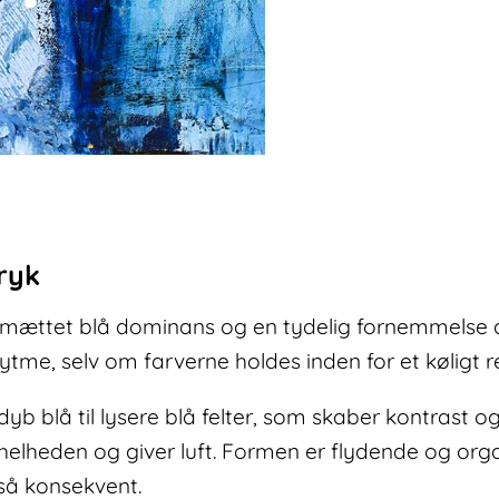
plakat
med
blå
farver
antal
ryk
, mættet blå dominans og en tydelig fornemmelse a
ytme, selv om farverne holdes inden for et køligt re
dyb blå til lysere blå felter, som skaber kontrast og
elheden og giver luft. Formen er flydende og orga
 så konsekvent.