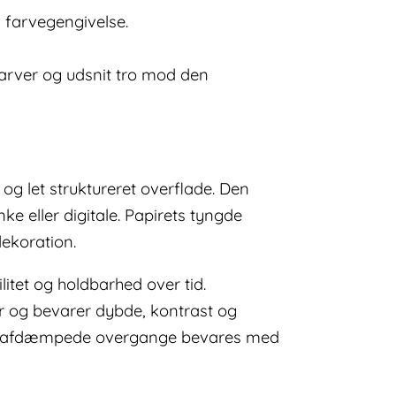
s farvegengivelse.
 farver og udsnit tro mod den
og let struktureret overflade. Den
e eller digitale. Papirets tyngde
dekoration.
itet og holdbarhed over tid.
r og bevarer dybde, kontrast og
ere afdæmpede overgange bevares med