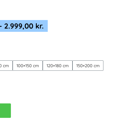
Prisinterval:
–
2.999,00
kr.
499,00 kr.
til
2.999,00 kr.
0 cm
100×150 cm
120×180 cm
150×200 cm
B