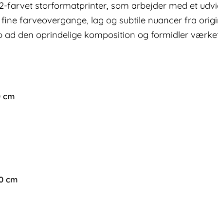
12-farvet storformatprinter, som arbejder med et udv
 fine farveovergange, lag og subtile nuancer fra ori
t op ad den oprindelige komposition og formidler værk
0 cm
00 cm