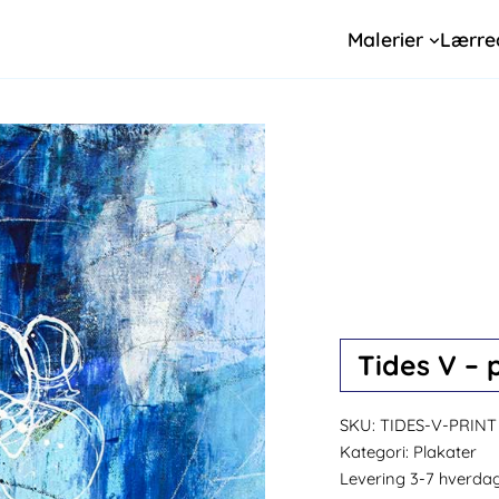
Malerier
Lærre
Tides V – 
SKU:
TIDES-V-PRINT
Kategori:
Plakater
Levering 3-7 hverda