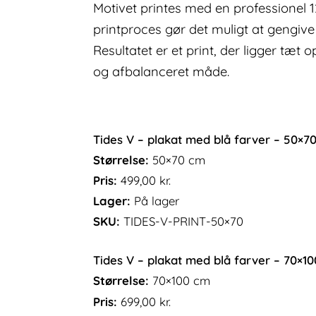
Motivet printes med en professionel 
printproces gør det muligt at gengive
Resultatet er et print, der ligger tæ
og afbalanceret måde.
Tides V – plakat med blå farver – 50×7
Størrelse:
50×70 cm
Pris:
499,00
kr.
Lager:
På lager
SKU:
TIDES-V-PRINT-50×70
Tides V – plakat med blå farver – 70×1
Størrelse:
70×100 cm
Pris:
699,00
kr.