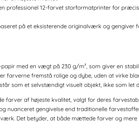
en professionel 12-farvet storformatprinter for præci
er baseret på et eksisterende originalværk og gengiver
-papir med en vægt på 230 g/m², som giver en stabil 
r farverne fremstå rolige og dybe, uden at virke blank
mstår som et selvstændigt visuelt objekt, ikke som let 
arver af højeste kvalitet, valgt for deres farvestabil
g nuanceret gengivelse end traditionelle farvestoffe
le værk. Det betyder, at både mættede farver og m