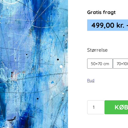
Gratis fragt
499,00
kr.
Størrelse
50×70 cm
70×10
Ryd
KØ
Tides
V
–