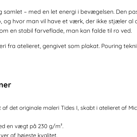
og samlet – med en let energi i bevægelsen. Den pas
o, og hvor man vil have et værk, der ikke stjæler
 en stabil farveflade, man kan falde til ro ved.
ri fra atelieret, gengivet som plakat. Pouring te
oner
 af det originale maleri Tides I, skabt i atelieret af Mi
ed en vægt på 230 g/m².
er af højeste kvalitet.