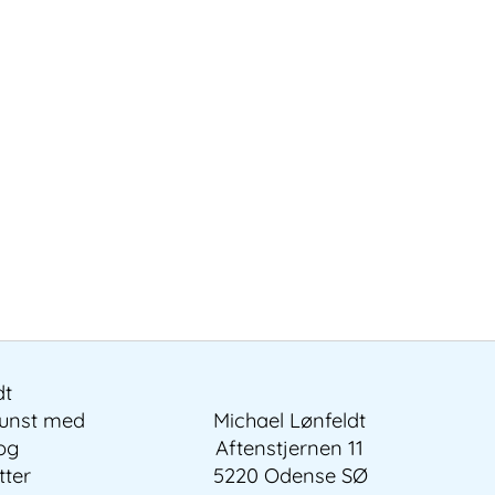
dt
kunst med
Michael Lønfeldt
 og
Aftenstjernen 11
tter
5220 Odense SØ