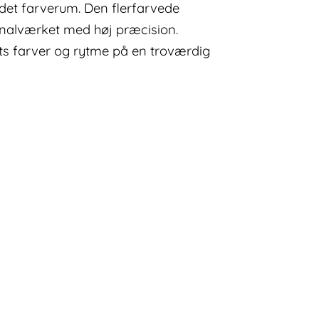
idet farverum. Den flerfarvede
ginalværket med høj præcision.
ets farver og rytme på en troværdig