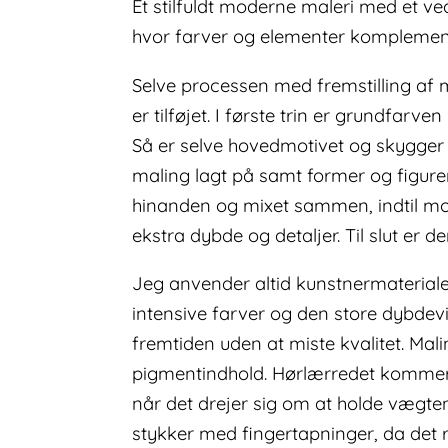
Et stilfuldt moderne maleri med et v
hvor farver og elementer komplemen
Selve processen med fremstilling af mal
er tilføjet. I første trin er grundfar
Så er selve hovedmotivet og skygger 
maling lagt på samt former og figurer
hinanden og mixet sammen, indtil motive
ekstra dybde og detaljer. Til slut er 
Jeg anvender altid kunstnermaterialer
intensive farver og den store dybdevi
fremtiden uden at miste kvalitet. Ma
pigmentindhold. Hørlærredet kommer f
når det drejer sig om at holde vægte
stykker med fingertapninger, da det r