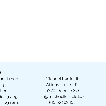
dt
kunst med
Michael Lønfeldt
 og
Aftenstjernen 11
tter
5220 Odense SØ
dstryk og
ml@michaellonfeldt.dk
em og rum,
+45 52302455