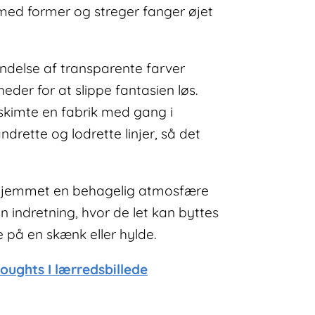
 med former og streger fanger øjet
delse af transparente farver
heder for at slippe fantasien løs.
 skimte en fabrik med gang i
drette og lodrette linjer, så det
r hjemmet en behagelig atmosfære
in indretning, hvor de let kan byttes
e på en skænk eller hylde.
oughts I lærredsbillede