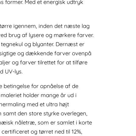
s former. Med et energisk udtryk
at tørre igennem, inden det næste lag
 ved brug af lysere og mørkere farver.
tegnekul og blyanter. Dernæst er
nemsigtige og dækkende farver ovenpå
r og farver tilrettet for at tilføre
d UV-lys.
e betingelse for opnåelse af de
 maleriet holder mange år ud i
nermaling med et ultra højt
n samt den store styrke overlegen,
pæisk nåletræ, som er samlet i korte
rtificeret og tørret ned til 12%,