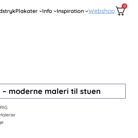
0
Webshop
dstryk
Plakater
Info
Inspiration
 – moderne maleri til stuen
RIG
Malerier
ge