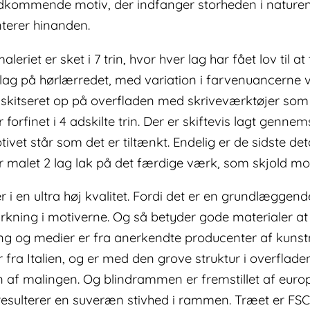
edkommende motiv, der indfanger storheden i naturen
terer hinanden.
eriet er sket i 7 trin, hvor hver lag har fået lov til 
ven lag på hørlærredet, med variation i farvenuancerne
skitseret op på overfladen med skriveværktøjer som 
 forfinet i 4 adskilte trin. Der er skiftevis lagt gen
t står som det er tiltænkt. Endelig er de sidste detalje
der malet 2 lag lak på det færdige værk, som skjold mo
 i en ultra høj kvalitet. Fordi det er en grundlæggend
rkning i motiverne. Og så betyder gode materialer at
ling og medier er fra anerkendte producenter af kunst
ra Italien, og er med den grove struktur i overflade
n af malingen. Og blindrammen er fremstillet af euro
esulterer en suveræn stivhed i rammen. Træet er FSC ce