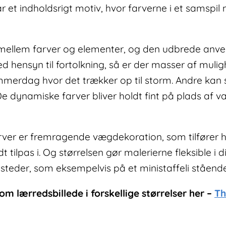
et indholdsrigt motiv, hvor farverne i et samspil
mellem farver og elementer, og den udbrede anven
ed hensyn til fortolkning, så er der masser af mulig
ommerdag hvor det trækker op til storm. Andre kan
 dynamiske farver bliver holdt fint på plads af van
rver er fremragende vægdekoration, som tilføre
 tilpas i. Og størrelsen gør malerierne fleksible i d
e steder, som eksempelvis på et ministaffeli ståend
om lærredsbillede i forskellige størrelser her –
Th