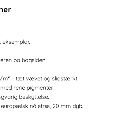
oner
ét eksemplar.
neren på bagsiden.
g/m² – tæt vævet og slidstærkt.
g med rene pigmenter.
ngvarig beskyttelse.
europæisk nåletræ, 20 mm dyb.