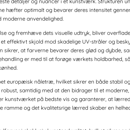
ineste detaljer og nuancer i et kunstværk. Strukturen u
ne hæfter optimalt og bevarer deres intensitet gennem 
ed moderne anvendelighed.
lse og fremhæve dets visuelle udtryk, bliver overflad
et effektivt skjold mod skadelige UV-stråler og besk
n sikrer, at farverne bevarer deres glød og dybde, s
behandling er med til at forøge værkets holdbarhed, 
skønhed.
t europæisk nåletræ, hvilket sikrer en både stabil o
bust, samtidig med at den bidrager til et moderne, g
r kunstværket på bedste vis og garanterer, at lærrede
e ramme og det kvalitetsrige lærred skaber en helhed