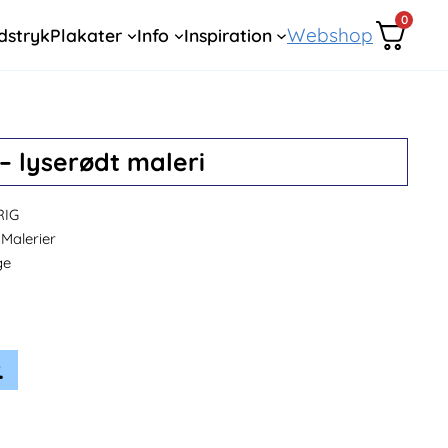
0
Webshop
dstryk
Plakater
Info
Inspiration
 – lyserødt maleri
RIG
Malerier
ge
.