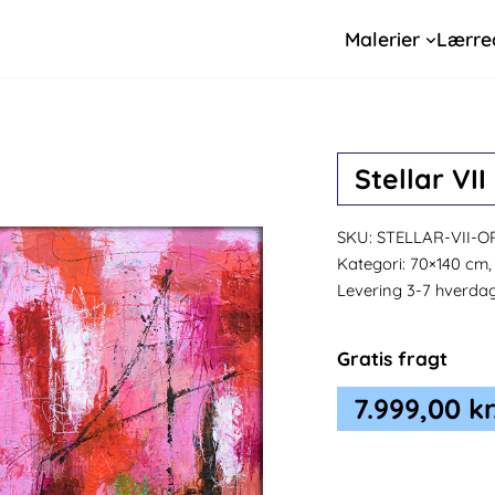
Malerier
Lærre
Stellar VII
SKU:
STELLAR-VII-O
Kategori:
70×140 cm, 
Levering 3-7 hverda
Gratis fragt
7.999,00
kr