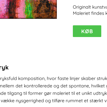
Originalt kunstv
Maleriet findes 
KØB
Stellar
VII
–
lyserødt
maleri
antal
ryk
ryksfuld komposition, hvor faste linjer skaber stru
mellem det kontrollerede og det spontane, hvilket 
de tilgang til former gør maleriet til et unikt udtryk
 vække nysgerrighed og tilføre rummet et stærkt vi