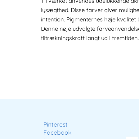
Til værket anvendes udelukkende akryl
lysægthed. Disse farver giver muligh
intention. Pigmenternes høje kvalitet 
Denne nøje udvalgte farveanvendelse s
tiltrækningskraft langt ud i fremtiden.
Pinterest
Facebook