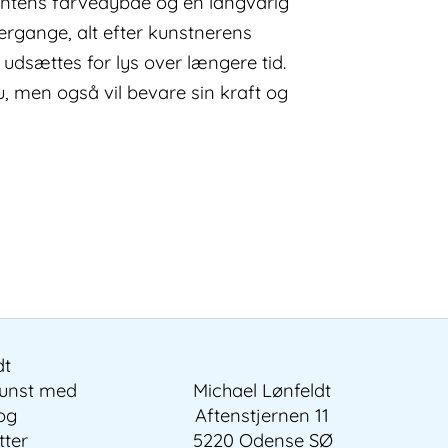
n intens farvedybde og en langvarig
ergange, alt efter kunstnerens
 udsættes for lys over længere tid.
u, men også vil bevare sin kraft og
dt
kunst med
Michael Lønfeldt
 og
Aftenstjernen 11
tter
5220 Odense SØ