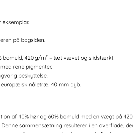
ét eksemplar.
neren på bagsiden.
% bomuld, 420 g/m² – tæt vævet og slidstærkt.
g med rene pigmenter.
ngvarig beskyttelse.
europæisk nåletræ, 40 mm dyb.
ation af 40% hør og 60% bomuld med en vægt på 420 g
t. Denne sammensætning resulterer i en overflade, der