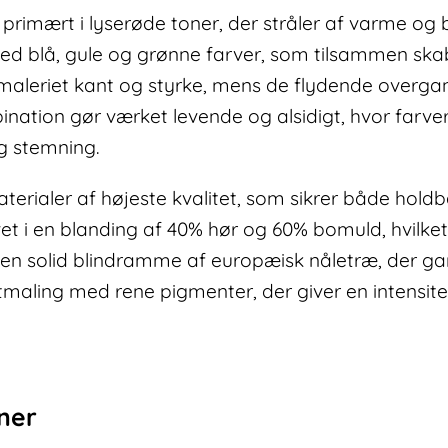
g primært i lyserøde toner, der stråler af varme og
 blå, gule og grønne farver, som tilsammen skab
 maleriet kant og styrke, mens de flydende overgan
nation gør værket levende og alsidigt, hvor farver
g stemning.
terialer af højeste kvalitet, som sikrer både hold
vet i en blanding af 40% hør og 60% bomuld, hvilket
 en solid blindramme af europæisk nåletræ, der gar
tmaling med rene pigmenter, der giver en intensite
oner