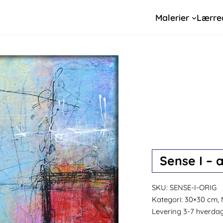
Malerier
Lærre
Sense I – 
SKU:
SENSE-I-ORIG
Kategori:
30×30 cm, 
Levering 3-7 hverda