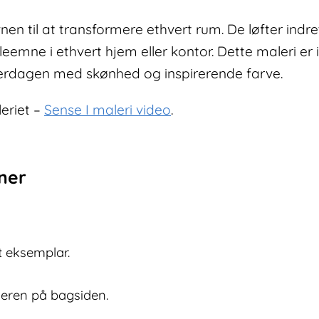
n til at transformere ethvert rum. De løfter indret
eemne i ethvert hjem eller kontor. Dette maleri er 
hverdagen med skønhed og inspirerende farve.
leriet –
Sense I maleri video
.
oner
ét eksemplar.
neren på bagsiden.