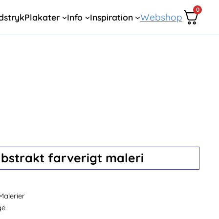
0
Webshop
dstryk
Plakater
Info
Inspiration
abstrakt farverigt maleri
Malerier
ge