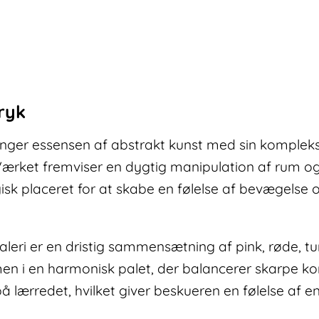
antal
ryk
anger essensen af abstrakt kunst med sin komplek
Værket fremviser en dygtig manipulation af rum og
sk placeret for at skabe en følelse af bevægelse og
aleri er en dristig sammensætning af pink, røde, tu
en i en harmonisk palet, der balancerer skarpe k
lærredet, hvilket giver beskueren en følelse af e