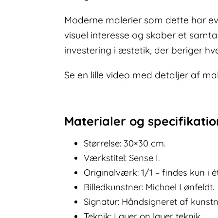
Moderne malerier som dette har evne
visuel interesse og skaber et samtal
investering i æstetik, der beriger 
Se en lille video med detaljer af ma
Materialer og specifikati
Størrelse: 30×30 cm.
Værkstitel: Sense I.
Originalværk: 1/1 – findes kun i 
Billedkunstner: Michael Lønfeldt.
Signatur: Håndsigneret af kunst
Teknik: Layer on layer teknik.