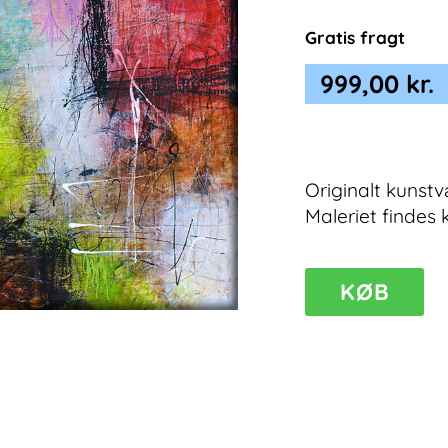
Gratis fragt
999,00
kr.
Originalt kunstv
Maleriet findes 
KØB
Sense
I
–
abstrakt
farverigt
maleri