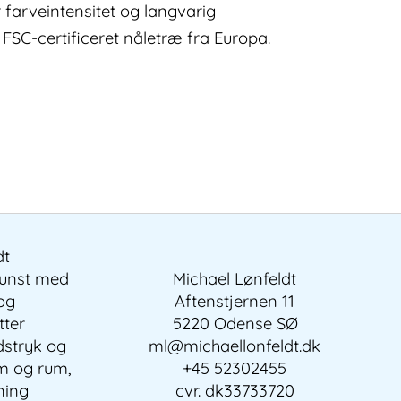
 farveintensitet og langvarig
 FSC-certificeret nåletræ fra Europa.
dt
kunst med
Michael Lønfeldt
 og
Aftenstjernen 11
tter
5220 Odense SØ
dstryk og
ml@michaellonfeldt.dk
em og rum,
+45 52302455
ning
cvr. dk33733720