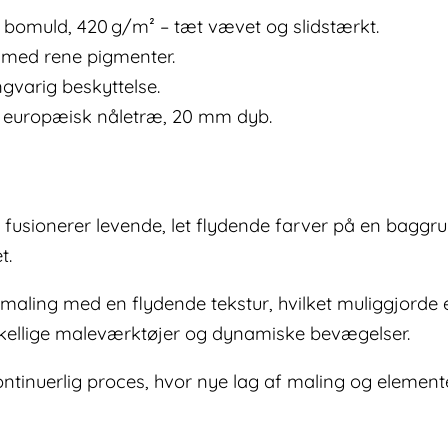
 bomuld, 420 g/m² – tæt vævet og slidstærkt.
g med rene pigmenter.
ngvarig beskyttelse.
europæisk nåletræ, 20 mm dyb.
usionerer levende, let flydende farver på en baggrun
t.
maling med en flydende tekstur, hvilket muliggjorde 
skellige maleværktøjer og dynamiske bevægelser.
ntinuerlig proces, hvor nye lag af maling og elementer