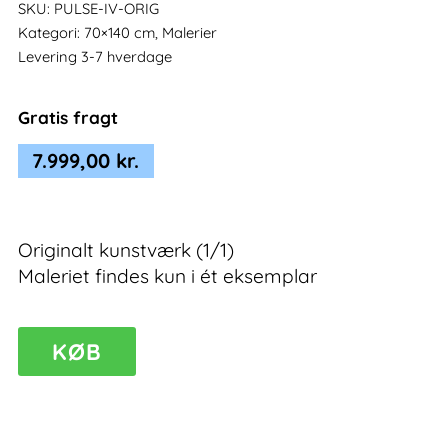
SKU:
PULSE-IV-ORIG
Kategori:
70×140 cm, Malerier
Levering 3-7 hverdage
Gratis fragt
7.999,00
kr.
Originalt kunstværk (1/1)
Maleriet findes kun i ét eksemplar
Pulse
KØB
IV
–
abstrakt