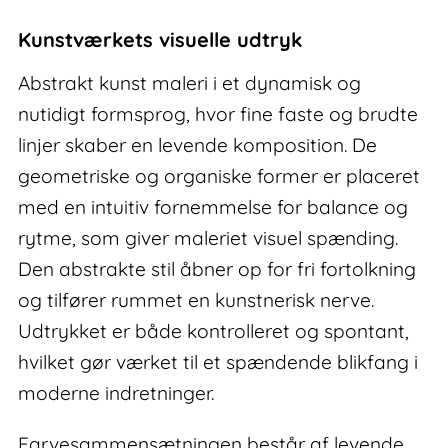
kunst
maleri
Kunstværkets visuelle udtryk
antal
Abstrakt kunst maleri i et dynamisk og
nutidigt formsprog, hvor fine faste og brudte
linjer skaber en levende komposition. De
geometriske og organiske former er placeret
med en intuitiv fornemmelse for balance og
rytme, som giver maleriet visuel spænding.
Den abstrakte stil åbner op for fri fortolkning
og tilfører rummet en kunstnerisk nerve.
Udtrykket er både kontrolleret og spontant,
hvilket gør værket til et spændende blikfang i
moderne indretninger.
Farvesammensætningen består af levende