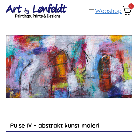
Spring
0
Webshop
til
indhold
Pulse IV – abstrakt kunst maleri