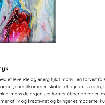
lærred
farverigt
Mindful
III
antal
ryk
med et levende og energifyldt motiv i en farvestrål
 former, som tilsammen skaber et dynamisk udtryk 
 retning, mens de organiske former åbner op for en 
mmer af liv og kreativitet og bringer et moderne, k