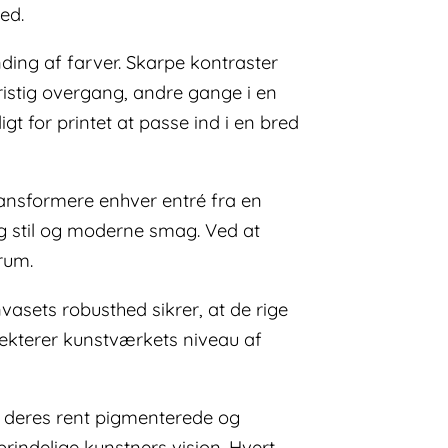
ed.
ding af farver. Skarpe kontraster
istig overgang, andre gange i en
t for printet at passe ind i en bred
transformere enhver entré fra en
lig stil og moderne smag. Ved at
 rum.
sets robusthed sikrer, at de rige
lekterer kunstværkets niveau af
or deres rent pigmenterede og
oprindelige kunstners vision. Hvert