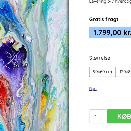
Levering 3-7 hverda
Gratis fragt
1.799,00
kr
Størrelse
90×60 cm
120×
Ryd
KØ
Print
på