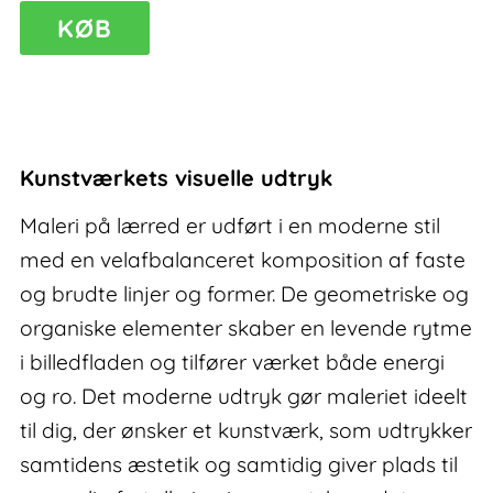
Prime
KØB
VIII
–
maleri
på
lærred
Kunstværkets visuelle udtryk
antal
Maleri på lærred er udført i en moderne stil
med en velafbalanceret komposition af faste
og brudte linjer og former. De geometriske og
organiske elementer skaber en levende rytme
i billedfladen og tilfører værket både energi
og ro. Det moderne udtryk gør maleriet ideelt
til dig, der ønsker et kunstværk, som udtrykker
samtidens æstetik og samtidig giver plads til