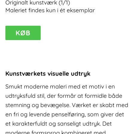
Originalt kunstværk (1/1)
Maleriet findes kun i ét eksemplar
Moments
KØB
III
–
smukt
moderne
maleri
Kunstværkets visuelle udtryk
antal
Smukt moderne maleri med et motiv i en
udtryksfuld stil, der formår at formidle både
stemning og bevægelse. Værket er skabt med
en fri og levende penselføring, som giver det
et karakterfuldt og sanseligt udtryk. Det
moderne formsprog kombineret med