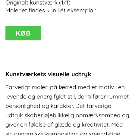
Originalt kunstværk (1/1)
Maleriet findes kun i ét eksemplar
Moments
KØB
II
–
farverigt
maleri
på
Kunstværkets visuelle udtryk
lærred
antal
Farverigt maleri på lærred med et motiv i en
levende og energifyldt stil, der tilfører rummet
personlighed og karakter. Det farverige
udtryk skaber øjeblikkelig opmærksomhed og
giver en følelse af glæde og kreativitet. Med
sin dynamiske komposition og spændstige