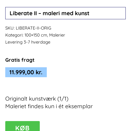
Liberate II – maleri med kunst
SKU:
LIBERATE-II-ORIG
Kategori:
100×150 cm, Malerier
Levering 3-7 hverdage
Gratis fragt
11.999,00
kr.
Originalt kunstværk (1/1)
Maleriet findes kun i ét eksemplar
Liberate
KØB