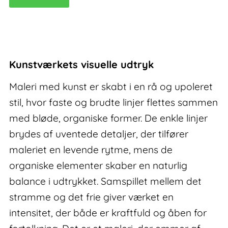
II
–
maleri
med
kunst
Kunstværkets visuelle udtryk
antal
Maleri med kunst er skabt i en rå og upoleret
stil, hvor faste og brudte linjer flettes sammen
med bløde, organiske former. De enkle linjer
brydes af uventede detaljer, der tilfører
maleriet en levende rytme, mens de
organiske elementer skaber en naturlig
balance i udtrykket. Samspillet mellem det
stramme og det frie giver værket en
intensitet, der både er kraftfuld og åben for