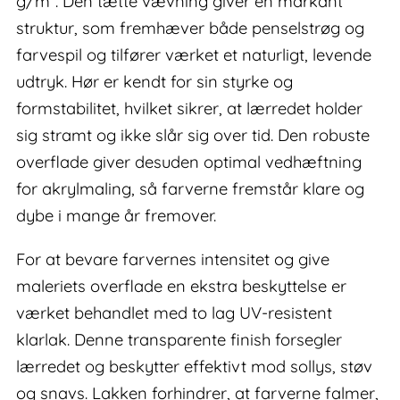
g/m². Den tætte vævning giver en markant
struktur, som fremhæver både penselstrøg og
farvespil og tilfører værket et naturligt, levende
udtryk. Hør er kendt for sin styrke og
formstabilitet, hvilket sikrer, at lærredet holder
sig stramt og ikke slår sig over tid. Den robuste
overflade giver desuden optimal vedhæftning
for akrylmaling, så farverne fremstår klare og
dybe i mange år fremover.
For at bevare farvernes intensitet og give
maleriets overflade en ekstra beskyttelse er
værket behandlet med to lag UV-resistent
klarlak. Denne transparente finish forsegler
lærredet og beskytter effektivt mod sollys, støv
og snavs. Lakken forhindrer, at farverne falmer,