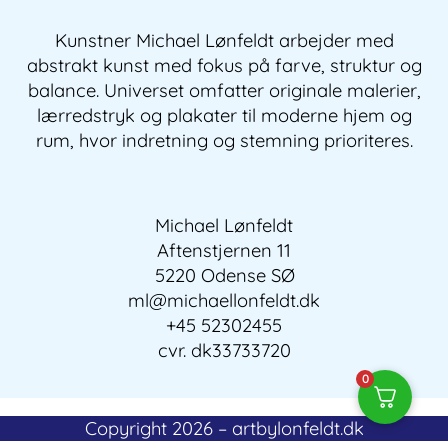
Kunstner Michael Lønfeldt arbejder med
abstrakt kunst med fokus på farve, struktur og
balance. Universet omfatter originale malerier,
lærredstryk og plakater til moderne hjem og
rum, hvor indretning og stemning prioriteres.
Michael Lønfeldt
Aftenstjernen 11
5220 Odense SØ
ml@michaellonfeldt.dk
+45 52302455
cvr. dk33733720
0
Copyright 2026 – artbylonfeldt.dk