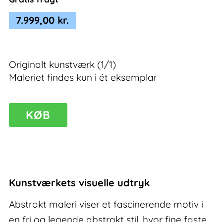
7.999,00
kr.
Originalt kunstværk (1/1)
Maleriet findes kun i ét eksemplar
Liberate
KØB
I
–
abstrakt
maleri
antal
Kunstværkets visuelle udtryk
Abstrakt maleri viser et fascinerende motiv i
en fri og legende abstrakt stil, hvor fine faste