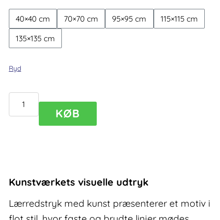
40×40 cm
70×70 cm
95×95 cm
115×115 cm
135×135 cm
Ryd
Lærredstryk
KØB
med
kunst
Insomnia
I
antal
Kunstværkets visuelle udtryk
Lærredstryk med kunst præsenterer et motiv i
flot stil, hvor faste og brudte linjer mødes