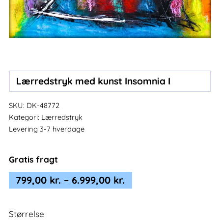
Lærredstryk med kunst Insomnia I
SKU:
DK-48772
Kategori:
Lærredstryk
Levering 3-7 hverdage
Gratis fragt
Prisinterval:
799,00
kr.
–
6.999,00
kr.
799,00 kr.
til
Størrelse
6.999,00 kr.