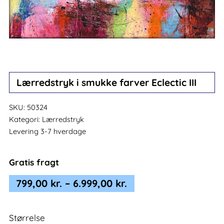
Lærredstryk i smukke farver Eclectic III
SKU:
50324
Kategori:
Lærredstryk
Levering 3-7 hverdage
Gratis fragt
Prisinterval:
799,00
kr.
–
6.999,00
kr.
799,00 kr.
til
Størrelse
6.999,00 kr.