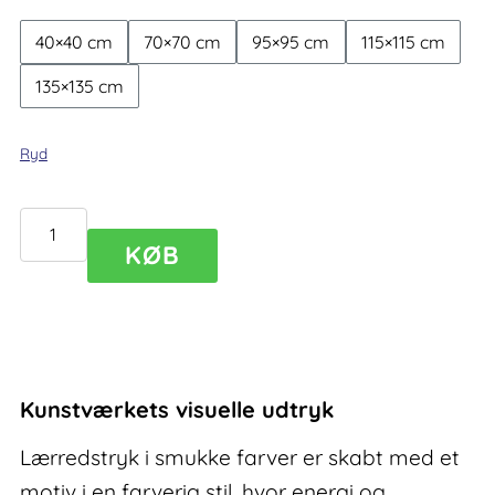
40×40 cm
70×70 cm
95×95 cm
115×115 cm
135×135 cm
Ryd
Lærredstryk
KØB
i
smukke
farver
Eclectic
III
Kunstværkets visuelle udtryk
antal
Lærredstryk i smukke farver er skabt med et
motiv i en farverig stil, hvor energi og