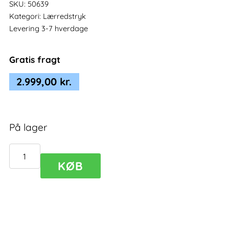
SKU:
50639
Kategori:
Lærredstryk
Levering 3-7 hverdage
Gratis fragt
2.999,00
kr.
På lager
Lærredstryk
KØB
Alloy
I
antal