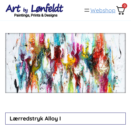
Spring
0
Webshop
til
indhold
Lærredstryk Alloy I