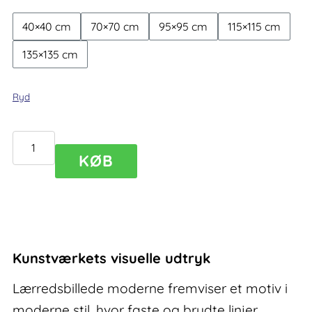
40×40 cm
70×70 cm
95×95 cm
115×115 cm
135×135 cm
Ryd
Lærredsbillede
KØB
moderne
Alleviate
III
antal
Kunstværkets visuelle udtryk
Lærredsbillede moderne fremviser et motiv i
moderne stil, hvor faste og brudte linjer