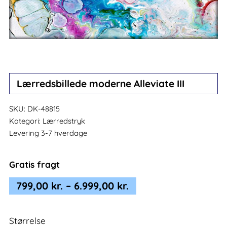
Lærredsbillede moderne Alleviate III
SKU:
DK-48815
Kategori:
Lærredstryk
Levering 3-7 hverdage
Gratis fragt
Prisinterval:
799,00
kr.
–
6.999,00
kr.
799,00 kr.
til
Størrelse
6.999,00 kr.