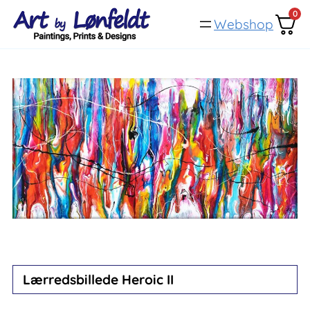
Spring
0
Webshop
til
indhold
Lærredsbillede Heroic II