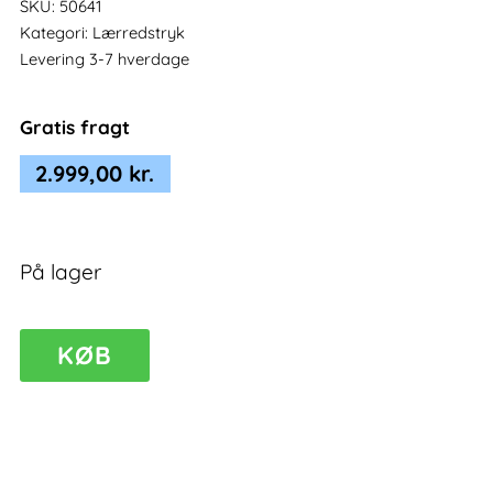
SKU:
50641
Kategori:
Lærredstryk
Levering 3-7 hverdage
Gratis fragt
2.999,00
kr.
På lager
Lærredsbillede
KØB
Heroic
II
antal