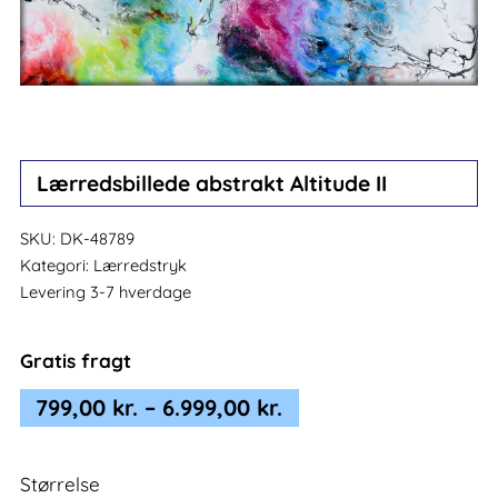
Lærredsbillede abstrakt Altitude II
SKU:
DK-48789
Kategori:
Lærredstryk
Levering 3-7 hverdage
Gratis fragt
Prisinterval:
799,00
kr.
–
6.999,00
kr.
799,00 kr.
til
Størrelse
6.999,00 kr.