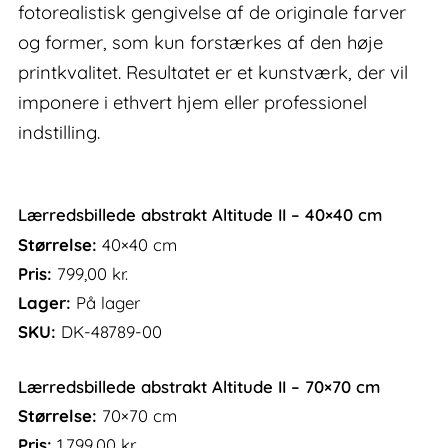
fotorealistisk gengivelse af de originale farver
og former, som kun forstærkes af den høje
printkvalitet. Resultatet er et kunstværk, der vil
imponere i ethvert hjem eller professionel
indstilling.
Lærredsbillede abstrakt Altitude II – 40×40 cm
Størrelse:
40×40 cm
Pris:
799,00
kr.
Lager:
På lager
SKU:
DK-48789-00
Lærredsbillede abstrakt Altitude II – 70×70 cm
Størrelse:
70×70 cm
Pris:
1.799,00
kr.