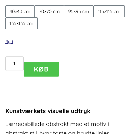
40×40 cm
70×70 cm
95×95 cm
115×115 cm
135×135 cm
Ryd
Lærredsbillede
KØB
abstrakt
Altitude
II
antal
Kunstværkets visuelle udtryk
Lærredsbillede abstrakt med et motiv i
abstrakt stil, hvor faste og brudte linjer