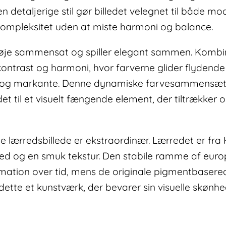
detaljerige stil gør billedet velegnet til både mod
l kompleksitet uden at miste harmoni og balance.
 nøje sammensat og spiller elegant sammen. Kombin
ontrast og harmoni, hvor farverne glider flydende
e og markante. Denne dynamiske farvesammensæt
edet til et visuelt fængende element, der tiltrække
te lærredsbillede er ekstraordinær. Lærredet er f
hed og en smuk tekstur. Den stabile ramme af euro
ation over tid, mens de originale pigmentbaserede
dette et kunstværk, der bevarer sin visuelle skønh