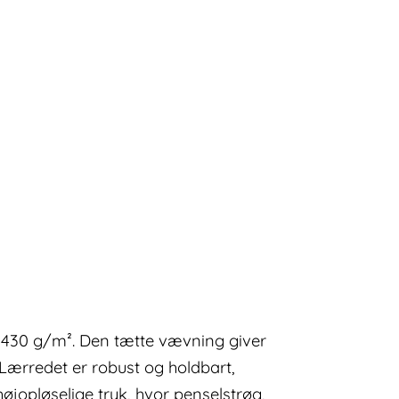
 430 g/m². Den tætte vævning giver
. Lærredet er robust og holdbart,
højopløselige tryk, hvor penselstrøg,