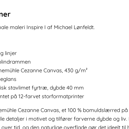
oner
ale maleri Inspire I af Michael Lønfeldt.
g linjer
å blindrammen
nemühle Cezanne Canvas, 430 g/m²
lkeglans
isk stavlimet fyrtræ, dybde 40 mm
tet på 12-farvet storformatprinter
hnemühle Cezanne Canvas, et 100 % bomuldslærred på
e detaljer i motivet og tilfører farverne dybde og liv
over tid, og den naturlige overflade gør det ideelt til 