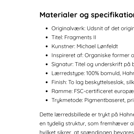
Materialer og specifikati
Originalværk: Udsnit af det origin
Titel: Fragments II
Kunstner: Michael Lønfeldt
Inspireret af: Organiske former o
Signatur: Titel og underskrift p
Lærredstype: 100% bomuld, Hah
Finish: To lag beskyttelseslak, si
Ramme: FSC-certificeret europæ
Trykmetode: Pigmentbaseret, prin
Dette lærredsbillede er trykt på Ha
en tydelig struktur, som fremhæver all
hvilket sikrer, at spændingen bevares 