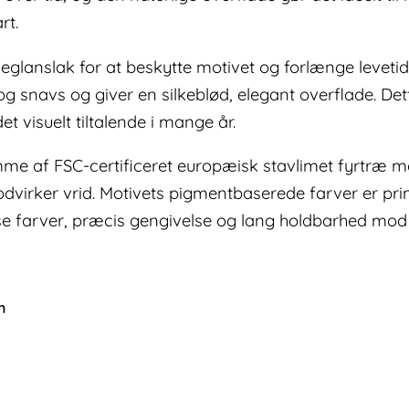
rt.
keglanslak for at beskytte motivet og forlænge leve
 og snavs og giver en silkeblød, elegant overflade. Det
et visuelt tiltalende i mange år.
amme af FSC-certificeret europæisk stavlimet fyrtr
virker vrid. Motivets pigmentbaserede farver er prin
ense farver, præcis gengivelse og lang holdbarhed mod
m