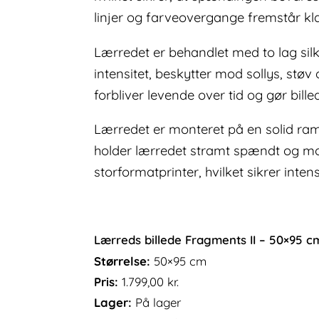
linjer og farveovergange fremstår kla
Lærredet er behandlet med to lag sil
intensitet, beskytter mod sollys, støv
forbliver levende over tid og gør billed
Lærredet er monteret på en solid r
holder lærredet stramt spændt og mod
storformatprinter, hvilket sikrer int
Lærreds billede Fragments II – 50×95 c
Størrelse:
50×95 cm
Pris:
1.799,00
kr.
Lager:
På lager