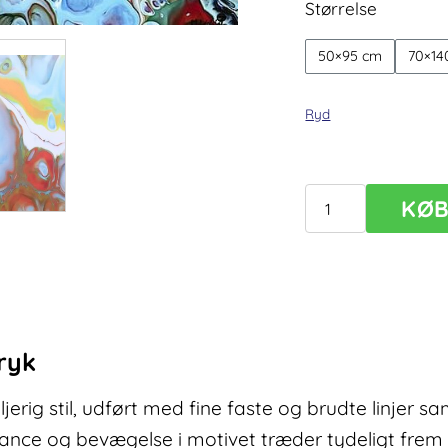
Størrelse
50×95 cm
70×14
Ryd
KØ
Lærreds
billede
Fragments
II
antal
ryk
jerig stil, udført med fine faste og brudte linjer 
ce og bevægelse i motivet træder tydeligt frem p