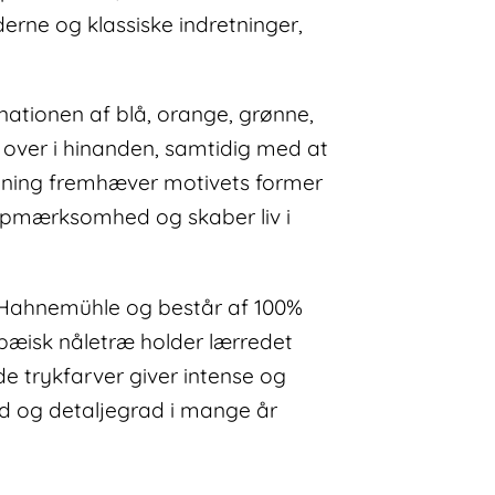
erne og klassiske indretninger,
ationen af blå, orange, grønne,
 over i hinanden, samtidig med at
ning fremhæver motivets former
r opmærksomhed og skaber liv i
ra Hahnemühle og består af 100%
pæisk nåletræ holder lærredet
 trykfarver giver intense og
ed og detaljegrad i mange år