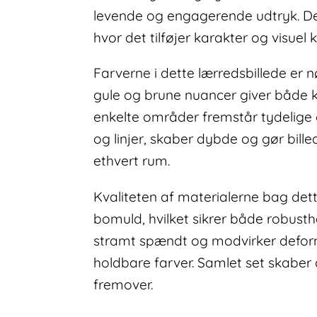
levende og engagerende udtryk. Den 
hvor det tilføjer karakter og visue
Farverne i dette lærredsbillede er
gule og brune nuancer giver både k
enkelte områder fremstår tydelig
og linjer, skaber dybde og gør bill
ethvert rum.
Kvaliteten af materialerne bag det
bomuld, hvilket sikrer både robust
stramt spændt og modvirker deform
holdbare farver. Samlet set skaber 
fremover.