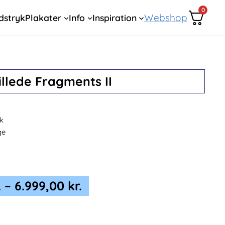
0
Webshop
dstryk
Plakater
Info
Inspiration
llede Fragments II
k
ge
Prisinterval:
.
–
6.999,00
kr.
1.799,00 kr.
til