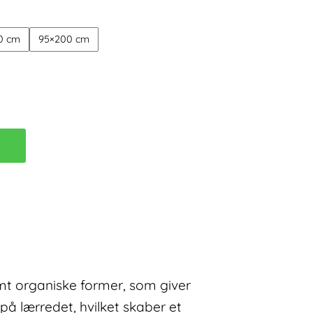
6.999,00 kr.
0 cm
95×200 cm
B
samt organiske former, som giver
å lærredet, hvilket skaber et