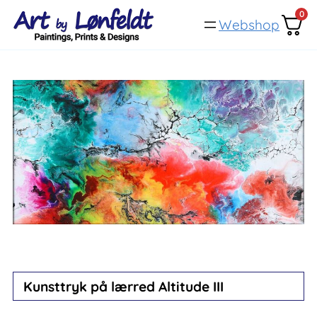
Spring
0
Webshop
til
indhold
Kunsttryk på lærred Altitude III