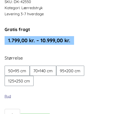
SKU:
DK-42550
Kategori:
Lærredstryk
Levering 3-7 hverdage
Gratis fragt
Prisinterval:
1.799,00
kr.
–
10.999,00
kr.
1.799,00 kr.
til
Størrelse
10.999,00 kr.
50×95 cm
70×140 cm
95×200 cm
125×250 cm
Ryd