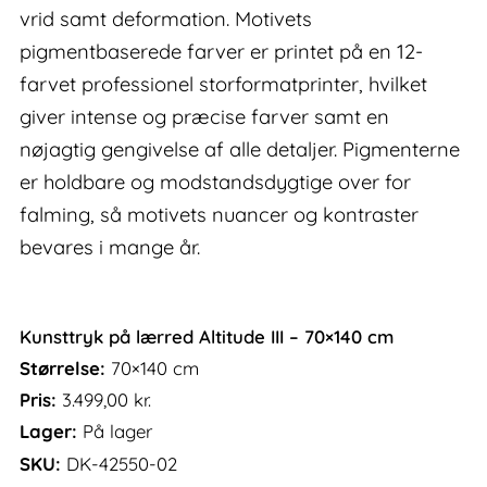
vrid samt deformation. Motivets
pigmentbaserede farver er printet på en 12-
farvet professionel storformatprinter, hvilket
giver intense og præcise farver samt en
nøjagtig gengivelse af alle detaljer. Pigmenterne
er holdbare og modstandsdygtige over for
falming, så motivets nuancer og kontraster
bevares i mange år.
Kunsttryk på lærred Altitude III – 70×140 cm
Størrelse:
70×140 cm
Pris:
3.499,00
kr.
Lager:
På lager
SKU:
DK-42550-02