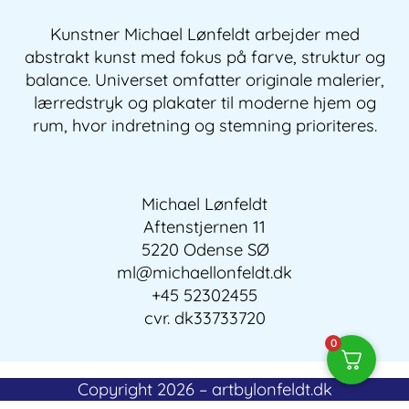
Kunstner Michael Lønfeldt arbejder med
abstrakt kunst med fokus på farve, struktur og
balance. Universet omfatter originale malerier,
lærredstryk og plakater til moderne hjem og
rum, hvor indretning og stemning prioriteres.
Michael Lønfeldt
Aftenstjernen 11
5220 Odense SØ
ml@michaellonfeldt.dk
+45 52302455
cvr. dk33733720
0
Copyright 2026 – artbylonfeldt.dk