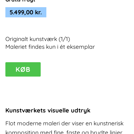
5.499,00
kr.
Originalt kunstværk (1/1)
Maleriet findes kun i ét eksemplar
Jungle
KØB
II
–
flot
moderne
maleri
Kunstværkets visuelle udtryk
antal
Flot moderne maleri der viser en kunstnerisk
komposition med fine, faste og brudte linjer