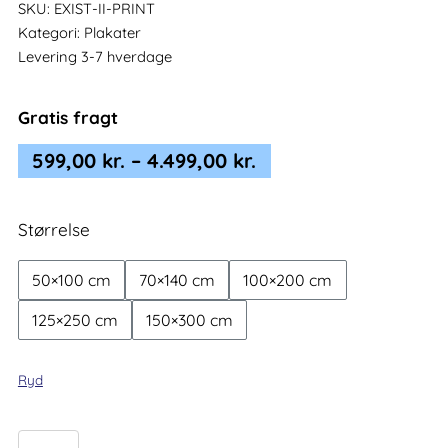
SKU:
EXIST-II-PRINT
Kategori:
Plakater
Levering 3-7 hverdage
Gratis fragt
Prisinterval:
599,00
kr.
–
4.499,00
kr.
599,00 kr.
til
Størrelse
4.499,00 kr.
50×100 cm
70×140 cm
100×200 cm
125×250 cm
150×300 cm
Ryd