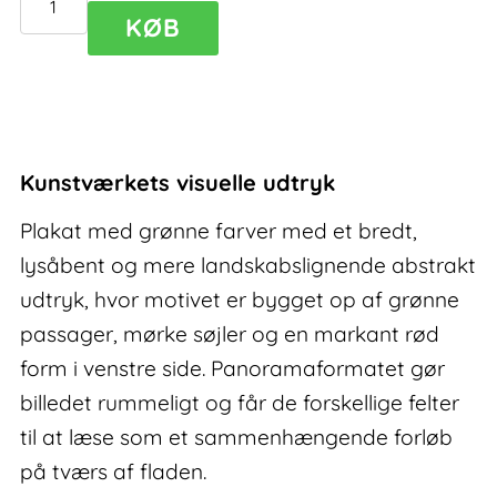
Exist
KØB
II
–
plakat
med
grønne
Kunstværkets visuelle udtryk
farver
antal
Plakat med grønne farver med et bredt,
lysåbent og mere landskabslignende abstrakt
udtryk, hvor motivet er bygget op af grønne
passager, mørke søjler og en markant rød
form i venstre side. Panoramaformatet gør
billedet rummeligt og får de forskellige felter
til at læse som et sammenhængende forløb
på tværs af fladen.