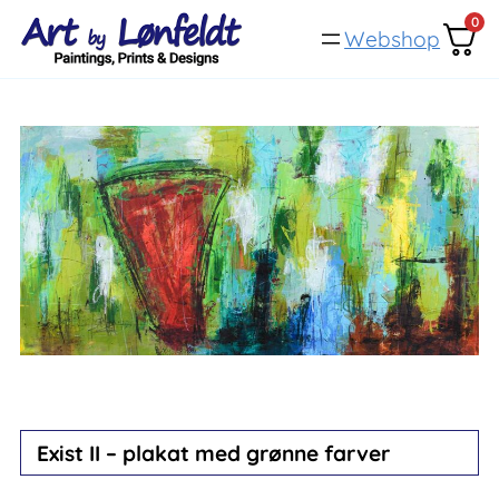
Spring
0
Webshop
til
indhold
Exist II – plakat med grønne farver