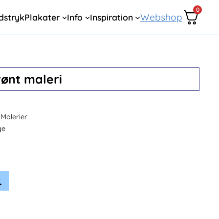
0
Webshop
dstryk
Plakater
Info
Inspiration
grønt maleri
Malerier
ge
.