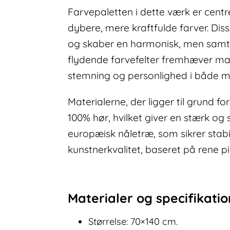
Farvepaletten i dette værk er cent
dybere, mere kraftfulde farver. Diss
og skaber en harmonisk, men samti
flydende farvefelter fremhæver mal
stemning og personlighed i både mo
Materialerne, der ligger til grund fo
100% hør, hvilket giver en stærk o
europæisk nåletræ, som sikrer stab
kunstnerkvalitet, baseret på rene p
Materialer og specifikati
Størrelse: 70×140 cm.