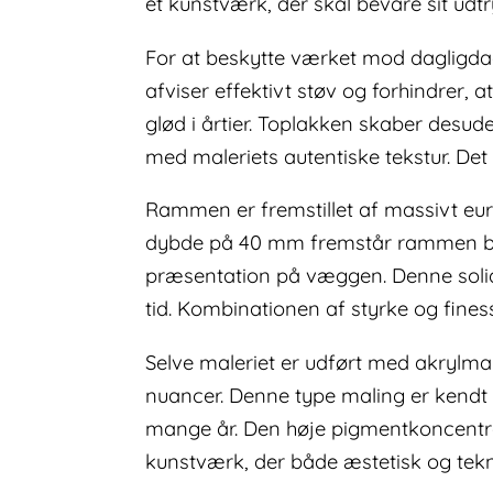
et kunstværk, der skal bevare sit udt
For at beskytte værket mod dagligdag
afviser effektivt støv og forhindrer, 
glød i årtier. Toplakken skaber des
med maleriets autentiske tekstur. De
Rammen er fremstillet af massivt euro
dybde på 40 mm fremstår rammen både
præsentation på væggen. Denne solide
tid. Kombinationen af styrke og fines
Selve maleriet er udført med akrylma
nuancer. Denne type maling er kendt f
mange år. Den høje pigmentkoncentrati
kunstværk, der både æstetisk og teknis