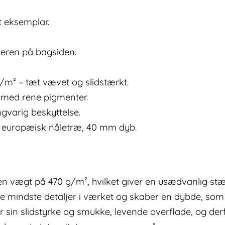
ét eksemplar.
neren på bagsiden.
g/m² – tæt vævet og slidstærkt.
g med rene pigmenter.
ngvarig beskyttelse.
europæisk nåletræ, 40 mm dyb.
 vægt på 470 g/m², hvilket giver en usædvanlig stærk
de mindste detaljer i værket og skaber en dybde, so
or sin slidstyrke og smukke, levende overflade, og der