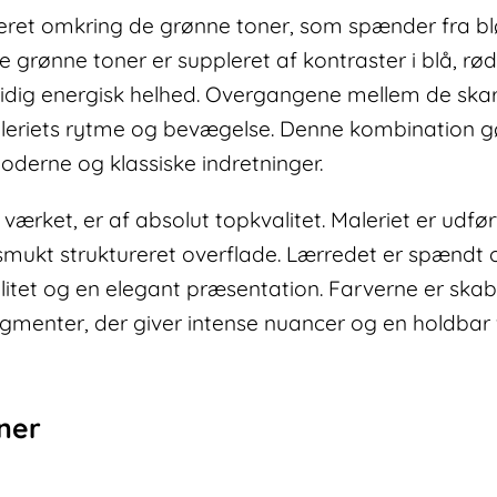
reret omkring de grønne toner, som spænder fra bl
e grønne toner er suppleret af kontraster i blå, rød 
dig energisk helhed. Overgangene mellem de skar
eriets rytme og bevægelse. Denne kombination gør
derne og klassiske indretninger.
r værket, er af absolut topkvalitet. Maleriet er udfø
g smukt struktureret overflade. Lærredet er spænd
ilitet og en elegant præsentation. Farverne er ska
igmenter, der giver intense nuancer og en holdbar f
oner