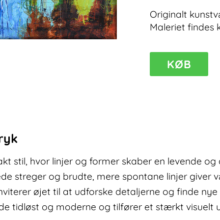
Originalt kunstv
Maleriet findes 
KØB
Exist
II
–
grønt
maleri
antal
ryk
kt stil, hvor linjer og former skaber en levende o
ede streger og brudte, mere spontane linjer giver 
iterer øjet til at udforske detaljerne og finde ny
e tidløst og moderne og tilfører et stærkt visuelt u