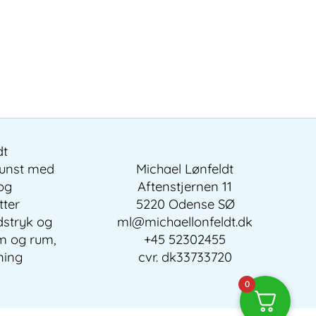
dt
kunst med
Michael Lønfeldt
 og
Aftenstjernen 11
tter
5220 Odense SØ
dstryk og
ml@michaellonfeldt.dk
em og rum,
+45 52302455
ning
cvr. dk33733720
0