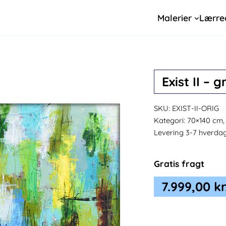
Malerier
Lærre
Exist II – 
SKU:
EXIST-II-ORIG
Kategori:
70×140 cm, 
Levering 3-7 hverda
Gratis fragt
7.999,00
kr