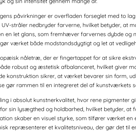
ryk og sin intensitet gennem mange år.
ens påvirkninger er overfladen forseglet med to lag
at UV-stråler nedbryder farverne, hvilket betyder, at m
uden en let glans, som fremhæver farvernes dybde og
t gør værket både modstandsdygtigt og let at vedligeh
pæisk nåletræ, der er fingertappet for at sikre ekstr
 robust og æstetisk afbalanceret, hvilket giver ma
 konstruktion sikrer, at værket bevarer sin form, u
se gør rammen til en integreret del af kunstværkets 
ling i absolut kunstnerkvalitet, hvor rene pigmenter 
or sin lysægthed og holdbarhed, hvilket betyder, at fa
on skaber en visuel styrke, som tilfører værket en ek
k repræsenterer et kvalitetsniveau, der gør det til en