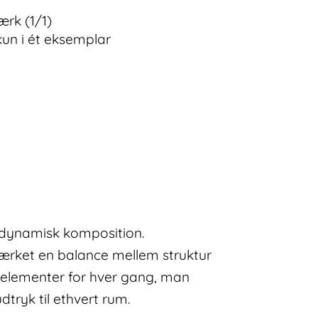
ærk (1/1)
kun i ét eksemplar
g dynamisk komposition.
værket en balance mellem struktur
e elementer for hver gang, man
dtryk til ethvert rum.