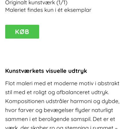
Originalt kunstværk (1/1)
Maleriet findes kun i ét eksemplar
Endure
KØB
I
–
maleri
antal
Kunstværkets visuelle udtryk
Flot maleri med et moderne motiv i abstrakt
stil med et roligt og afbalanceret udtryk.
Kompositionen udstråler harmoni og dybde,
hvor farver og bevægelser flyder naturligt
sammen i et beroligende samspil. Det er et
værk, der skaber ro og stemning i rummet –