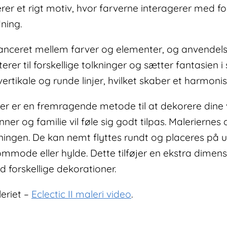
r et rigt motiv, hvor farverne interagerer med form
ning.
nceret mellem farver og elementer, og anvendelse
terer til forskellige tolkninger og sætter fantasien i
ertikale og runde linjer, hvilket skaber et harmoni
er er en fremragende metode til at dekorere din
ner og familie vil føle sig godt tilpas. Maleriern
retningen. De kan nemt flyttes rundt og placeres på u
ommode eller hylde. Dette tilføjer en ekstra dimensi
 forskellige dekorationer.
leriet –
Eclectic II maleri video
.