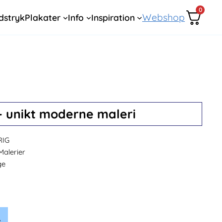
0
Webshop
dstryk
Plakater
Info
Inspiration
I – unikt moderne maleri
RIG
Malerier
ge
.