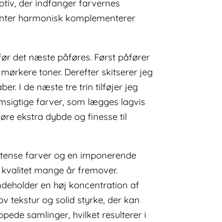
tiv, der indfanger farvernes
ementer harmonisk komplementerer
 før det næste påføres. Først påfører
ørkere toner. Derefter skitserer jeg
 I de næste tre trin tilføjer jeg
msigtige farver, som lægges lagvis
lføre ekstra dybde og finesse til
, intense farver og en imponerende
n kvalitet mange år fremover.
eholder en høj koncentration af
v tekstur og solid styrke, der kan
de samlinger, hvilket resulterer i