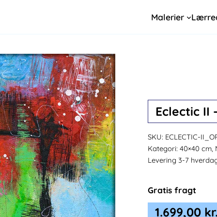
Malerier
Lærre
Eclectic I
SKU:
ECLECTIC-II_O
Kategori:
40×40 cm, 
Levering 3-7 hverda
Gratis fragt
1.699,00
kr