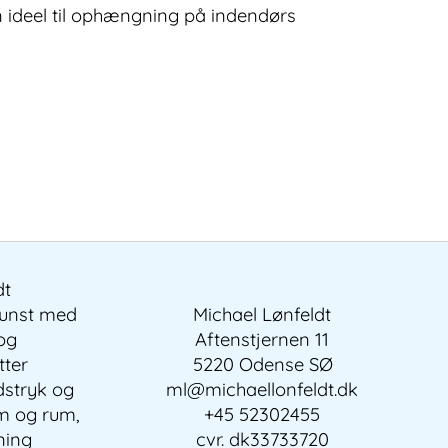
en ideel til ophængning på indendørs
dt
kunst med
Michael Lønfeldt
 og
Aftenstjernen 11
tter
5220 Odense SØ
dstryk og
ml@michaellonfeldt.dk
em og rum,
+45 52302455
ning
cvr. dk33733720