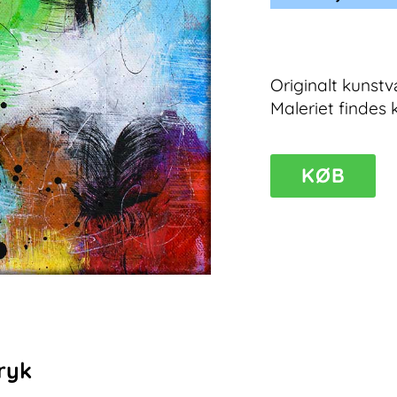
Originalt kunstv
Maleriet findes 
KØB
Eclectic
II
–
unikt
moderne
maleri
antal
ryk