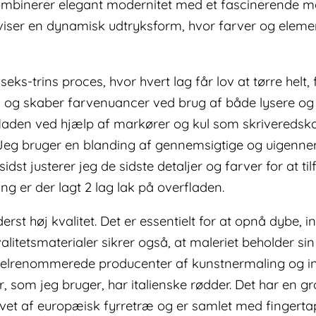
kombinerer elegant modernitet med et fascinerende mo
remviser en dynamisk udtryksform, hvor farver og el
ks-trins proces, hvor hvert lag får lov at tørre helt,
, og skaber farvenuancer ved brug af både lysere og m
den ved hjælp af markører og kul som skriveredskaber.
. Jeg bruger en blanding af gennemsigtige og uigenne
sidst justerer jeg de sidste detaljer og farver for at ti
ng er der lagt 2 lag lak på overfladen.
erst høj kvalitet. Det er essentielt for at opnå dybe
alitetsmaterialer sikrer også, at maleriet beholder si
elrenommerede producenter af kunstnermaling og ind
 som jeg bruger, har italienske rødder. Det har en gro
 af europæisk fyrretræ og er samlet med fingertappe