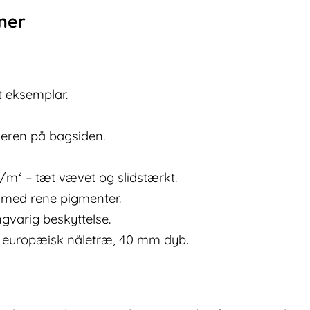
oner
ét eksemplar.
neren på bagsiden.
g/m² – tæt vævet og slidstærkt.
g med rene pigmenter.
ngvarig beskyttelse.
europæisk nåletræ, 40 mm dyb.