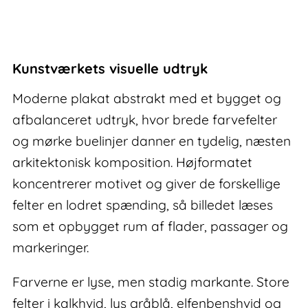
–
moderne
plakat
abstrakt
Kunstværkets visuelle udtryk
antal
Moderne plakat abstrakt med et bygget og
afbalanceret udtryk, hvor brede farvefelter
og mørke buelinjer danner en tydelig, næsten
arkitektonisk komposition. Højformatet
koncentrerer motivet og giver de forskellige
felter en lodret spænding, så billedet læses
som et opbygget rum af flader, passager og
markeringer.
Farverne er lyse, men stadig markante. Store
felter i kalkhvid, lys gråblå, elfenbenshvid og