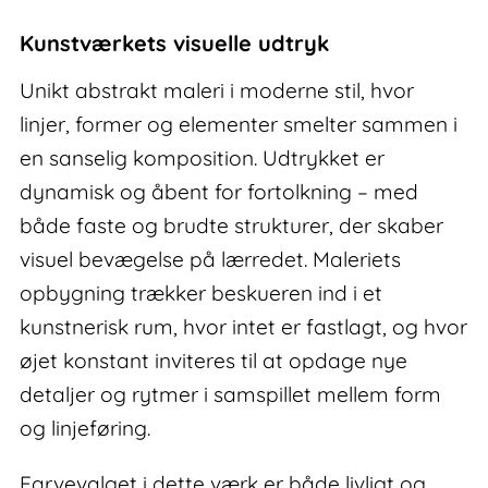
abstrakt
maleri
Kunstværkets visuelle udtryk
antal
Unikt abstrakt maleri i moderne stil, hvor
linjer, former og elementer smelter sammen i
en sanselig komposition. Udtrykket er
dynamisk og åbent for fortolkning – med
både faste og brudte strukturer, der skaber
visuel bevægelse på lærredet. Maleriets
opbygning trækker beskueren ind i et
kunstnerisk rum, hvor intet er fastlagt, og hvor
øjet konstant inviteres til at opdage nye
detaljer og rytmer i samspillet mellem form
og linjeføring.
Farvevalget i dette værk er både livligt og