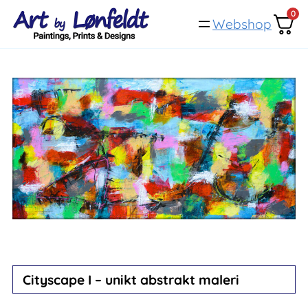
Spring
0
Webshop
til
indhold
Cityscape I – unikt abstrakt maleri