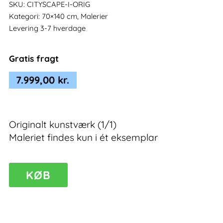
SKU:
CITYSCAPE-I-ORIG
Kategori:
70×140 cm, Malerier
Levering 3-7 hverdage
Gratis fragt
7.999,00
kr.
Originalt kunstværk (1/1)
Maleriet findes kun i ét eksemplar
Cityscape
KØB
I
–
unikt