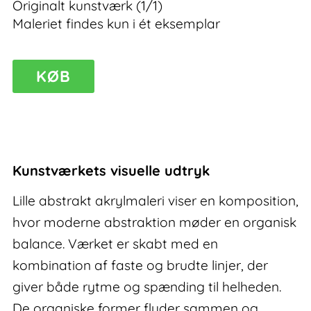
Originalt kunstværk (1/1)
Maleriet findes kun i ét eksemplar
Burst
KØB
I
–
lille
abstrakt
akrylmaleri
Kunstværkets visuelle udtryk
antal
Lille abstrakt akrylmaleri viser en komposition,
hvor moderne abstraktion møder en organisk
balance. Værket er skabt med en
kombination af faste og brudte linjer, der
giver både rytme og spænding til helheden.
De organiske former flyder sammen og