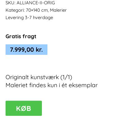
SKU:
ALLIANCE-II-ORIG
Kategori:
70×140 cm, Malerier
Levering 3-7 hverdage
Gratis fragt
7.999,00
kr.
Originalt kunstværk (1/1)
Maleriet findes kun i ét eksemplar
Alliance
KØB
II
–
blåt