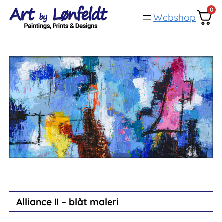
Spring
0
Webshop
til
indhold
Alliance II – blåt maleri