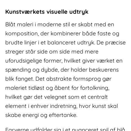
maleri
antal
Kunstværkets visuelle udtryk
Blåt maleri i moderne stil er skabt med en
komposition, der kombinerer både faste og
brudte linjer i et balanceret udtryk. De præcise
streger står side om side med mere
uforudsigelige former, hvilket giver værket en
spænding og dybde, der holder beskuerens
blik fanget. Det abstrakte formsprog gør
maleriet tidløst og åbent for fortolkning,
hvilket gør det velegnet som et centralt
element i enhver indretning, hvor kunst skal
skabe energi og eftertanke.
Farverne udfolder sig i et nuanceret spil af blå