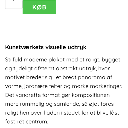
Adept
KØB
III
–
stilfuld
moderne
plakat
Kunstværkets visuelle udtryk
antal
Stilfuld moderne plakat med et roligt, bygget
og tydeligt afstemt abstrakt udtryk, hvor
motivet breder sig i et bredt panorama af
varme, jordnære felter og mørke markeringer.
Det vandrette format gør kompositionen
mere rummelig og samlende, så øjet føres
roligt hen over fladen i stedet for at blive låst
fast i ét centrum.