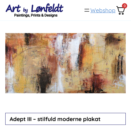
Spring
0
Webshop
til
indhold
Adept III – stilfuld moderne plakat