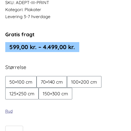
SKU:
ADEPT-III-PRINT
Kategori:
Plakater
Levering 3-7 hverdage
Gratis fragt
Prisinterval:
599,00
kr.
–
4.499,00
kr.
599,00 kr.
til
Størrelse
4.499,00 kr.
50×100 cm
70×140 cm
100×200 cm
125×250 cm
150×300 cm
Ryd