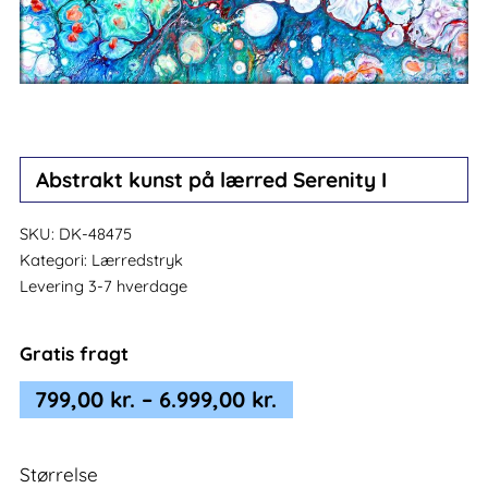
Abstrakt kunst på lærred Serenity I
SKU:
DK-48475
Kategori:
Lærredstryk
Levering 3-7 hverdage
Gratis fragt
Prisinterval:
799,00
kr.
–
6.999,00
kr.
799,00 kr.
til
Størrelse
6.999,00 kr.