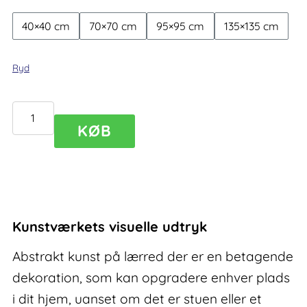
40×40 cm
70×70 cm
95×95 cm
135×135 cm
Ryd
Abstrakt
KØB
kunst
på
lærred
Serenity
I
Kunstværkets visuelle udtryk
antal
Abstrakt kunst på lærred der er en betagende
dekoration, som kan opgradere enhver plads
i dit hjem, uanset om det er stuen eller et